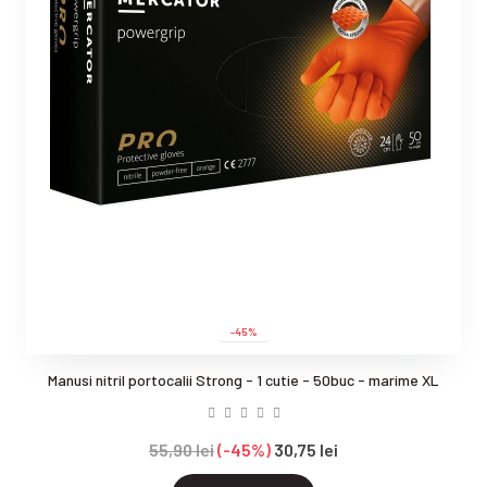
-45%
Manusi nitril portocalii Strong - 1 cutie - 50buc - marime XL
55,90 lei
-45%
30,75 lei