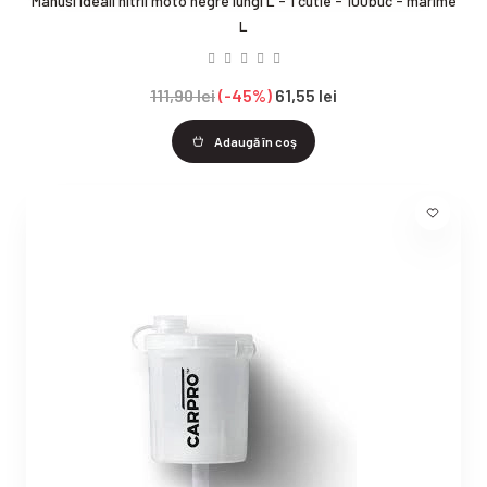
Manusi ideall nitril moto negre lungi L - 1 cutie - 100buc - marime
L
111,90 lei
-45%
61,55 lei
Adaugă în coş