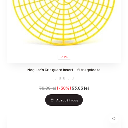
-30%
Meguiar's Grit guard insert - filtru galeata
76,90 lei
-30%
53,83 lei
Adaugă în coş