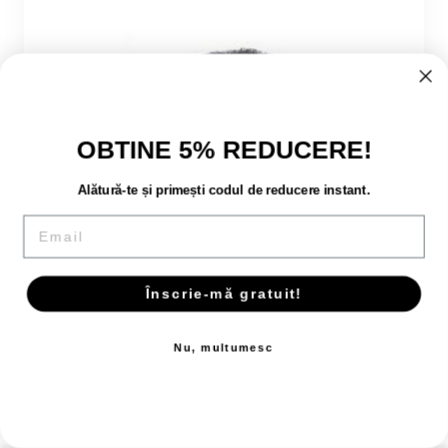
OBTINE 5% REDUCERE!
Alătură-te și primești codul de reducere instant.
Email
Înscrie-mă gratuit!
Nu, multumesc
Wash Mitt Grey - Manusa din lana
81,90 lei