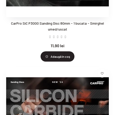
CarPro SiC P3000 Sanding Disc 80mm - 1 bucata - Smirghel
umed/uscat
11,90 lei
Adaugă în coş