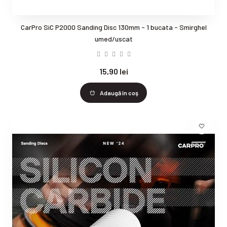
CarPro SiC P2000 Sanding Disc 130mm - 1 bucata - Smirghel
umed/uscat
15,90 lei
Adaugă în coş