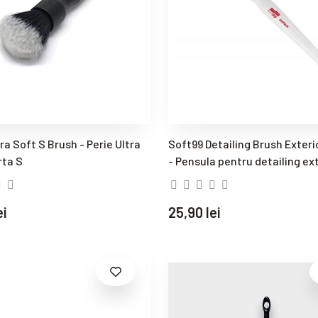
ra Soft S Brush - Perie Ultra
Soft99 Detailing Brush Exter
rta S
- Pensula pentru detailing ex
ei
25,90 lei