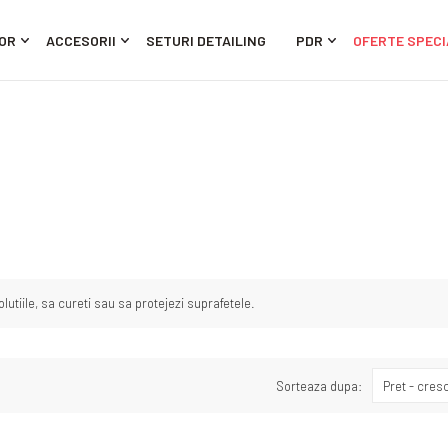
OR
ACCESORII
SETURI DETAILING
PDR
OFERTE SPECI
solutiile, sa cureti sau sa protejezi suprafetele.
Sorteaza dupa:
Pret - cres