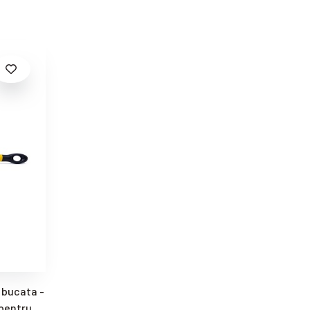
1 bucata -
 pentru