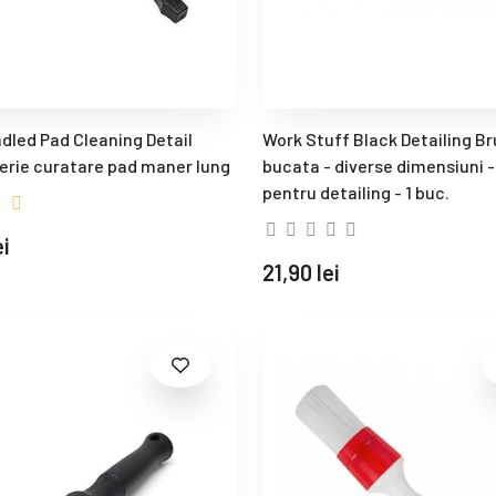
dled Pad Cleaning Detail
Work Stuff Black Detailing Br
Perie curatare pad maner lung
bucata - diverse dimensiuni 
pentru detailing - 1 buc.
ei
21,90 lei