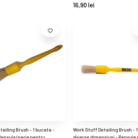
16,90 lei
tailing Brush - 1 bucata -
Work Stuff Detailing Brush - 
ensula/perie pentru
diverse dimensiuni - Pensule