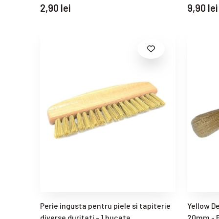
2,90 lei
9,90 lei
Perie ingusta pentru piele si tapiterie
Yellow De
diverse duritati - 1 bucata
20mm - P