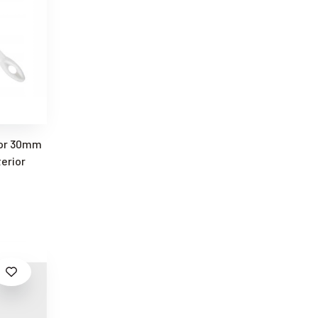
ior 30mm
terior