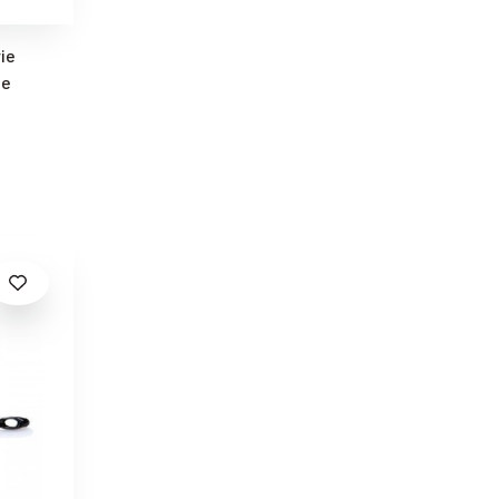
ie
le