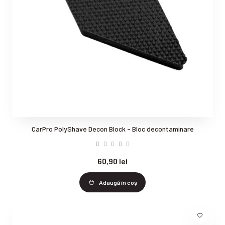
CarPro PolyShave Decon Block - Bloc decontaminare
60,90 lei
Adaugă în coş