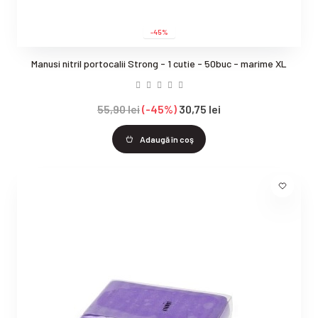
-45%
Manusi nitril portocalii Strong - 1 cutie - 50buc - marime XL
55,90 lei
-45%
30,75 lei
Adaugă în coş