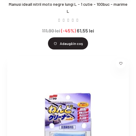
Manusi ideall nitril moto negre lungi L - 1 cutie - 100buc - marime
L
111,90 lei
-45%
61,55 lei
Adaugă în coş