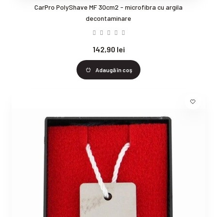
CarPro PolyShave MF 30cm2 - microfibra cu argila
decontaminare
142,90 lei
Adaugă în coş