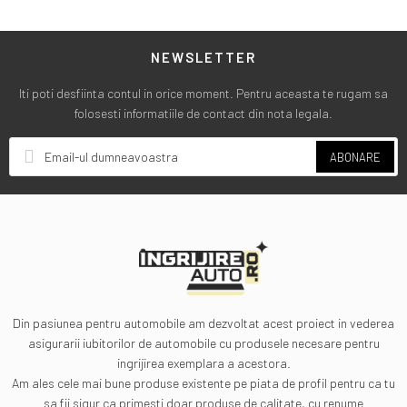
NEWSLETTER
Iti poti desfiinta contul in orice moment. Pentru aceasta te rugam sa
folosesti informatiile de contact din nota legala.
ABONARE
Din pasiunea pentru automobile am dezvoltat acest proiect in vederea
asigurarii iubitorilor de automobile cu produsele necesare pentru
ingrijirea exemplara a acestora.
Am ales cele mai bune produse existente pe piata de profil pentru ca tu
sa fii sigur ca primesti doar produse de calitate, cu renume