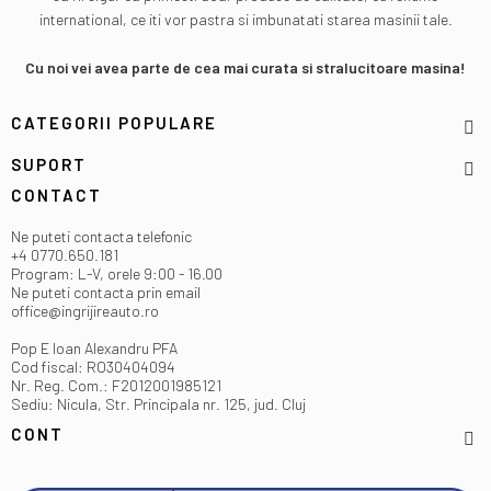
international, ce iti vor pastra si imbunatati starea masinii tale.
Cu noi vei avea parte de cea mai curata si stralucitoare masina!
CATEGORII POPULARE
SUPORT
CONTACT
Ne puteti contacta telefonic
+4 0770.650.181
Program: L-V, orele 9:00 - 16.00
Ne puteti contacta prin email
office@ingrijireauto.ro
Pop E Ioan Alexandru PFA
Cod fiscal: RO30404094
Nr. Reg. Com.: F2012001985121
Sediu: Nicula, Str. Principala nr. 125, jud. Cluj
CONT