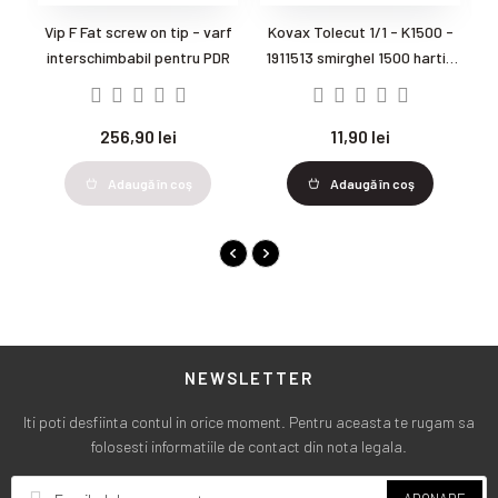
Vip F Fat screw on tip - varf
Kovax Tolecut 1/1 - K1500 -
interschimbabil pentru PDR
1911513 smirghel 1500 hartie
abraziva 70x114mm 1 bucata
pe coala
256,90 lei
11,90 lei
Adaugă în coş
Adaugă în coş
NEWSLETTER
Iti poti desfiinta contul in orice moment. Pentru aceasta te rugam sa
folosesti informatiile de contact din nota legala.