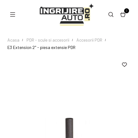
0
Acasa
PDR - scule si accesorii
Accesorii PDR
E3 Extension 2" - piesa extensie PDR