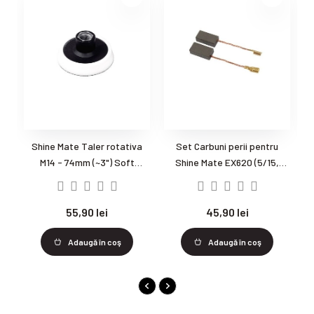
Shine Mate Taler rotativa
Set Carbuni perii pentru
M14 - 74mm (~3") Soft
Shine Mate EX620 (5/15,
Density Backing Plate
6/21, 6/15) - Original
55,90 lei
45,90 lei
Adaugă în coş
Adaugă în coş