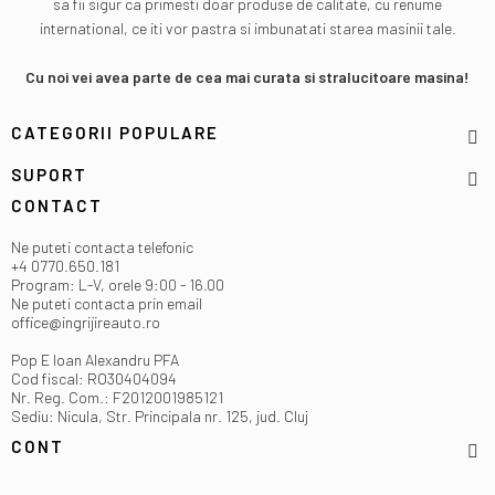
sa fii sigur ca primesti doar produse de calitate, cu renume
international, ce iti vor pastra si imbunatati starea masinii tale.
Cu noi vei avea parte de cea mai curata si stralucitoare masina!
CATEGORII POPULARE
SUPORT
CONTACT
Ne puteti contacta telefonic
+4 0770.650.181
Program: L-V, orele 9:00 - 16.00
Ne puteti contacta prin email
office@ingrijireauto.ro
Pop E Ioan Alexandru PFA
Cod fiscal: RO30404094
Nr. Reg. Com.: F2012001985121
Sediu: Nicula, Str. Principala nr. 125, jud. Cluj
CONT