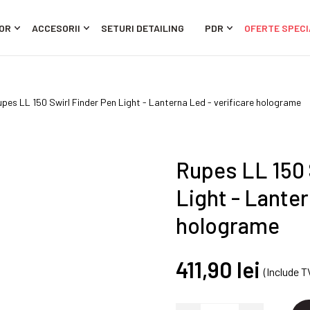
OR
ACCESORII
SETURI DETAILING
PDR
OFERTE SPECI
upes LL 150 Swirl Finder Pen Light - Lanterna Led - verificare holograme
Rupes LL 150 
Light - Lanter
holograme
411,90 lei
(Include T