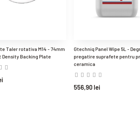
te Taler rotativa M14 - 74mm
Gtechniq Panel Wipe 5L - Deg
t Density Backing Plate
pregatire suprafete pentru p
ceramica
ei
556,90 lei