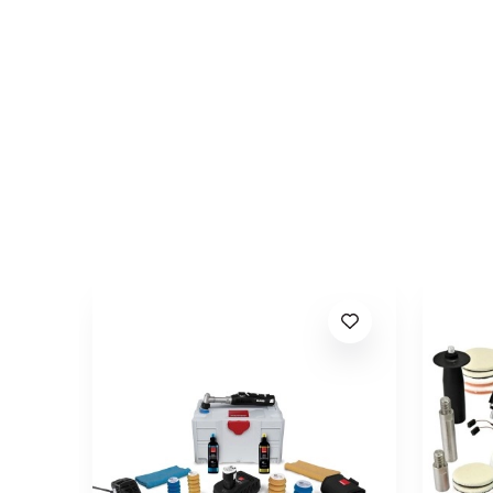
No customer reviews for the moment.
Cod
RU-LL150
In stoc
2 Produse