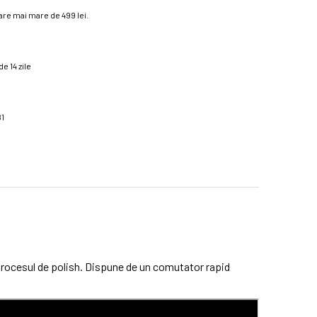
re mai mare de 499 lei.
e 14 zile
81
 procesul de polish. Dispune de un comutator rapid