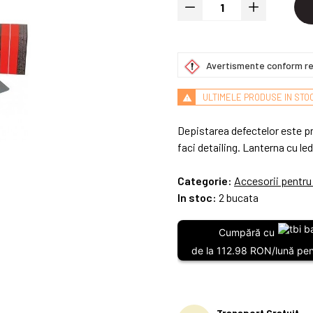
Avertismente conform re
ULTIMELE PRODUSE IN STO
Depistarea defectelor este pr
faci detailing. Lanterna cu le
Categorie:
Accesorii pentru
In stoc:
2 bucata
Cumpără cu
de la 112.98 RON/lună pent
Transport Gratuit