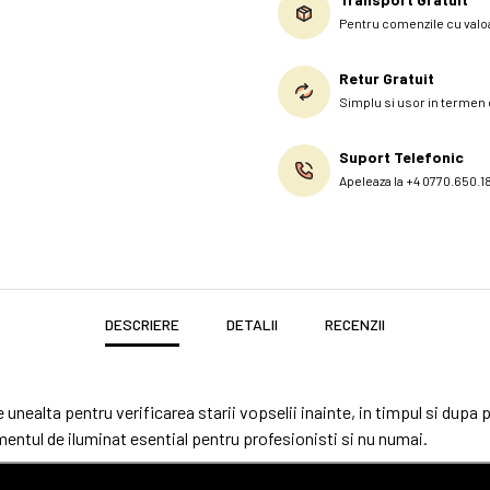
Pentru comenzile cu valoa
Retur Gratuit
Simplu si usor in termen d
Suport Telefonic
Apeleaza la +4 0770.650.1
DESCRIERE
DETALII
RECENZII
unealta pentru verificarea starii vopselii inainte, in timpul si dupa
mentul de iluminat esential pentru profesionisti si nu numai.