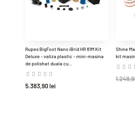
Rupes BigFoot Nano iBrid HR 81M Kit
Shine Ma
Deluxe - valiza plastic - mini-masina
kit masin
de polishat duala cu...
1.249,9
5.383,90 lei