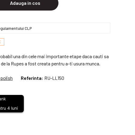
Adauga in cos
gulamentului CLP
C
obabil una din cele mai importante etape daca cauti sa
d de la Rupes a fost creata pentru a-ti usura munca.
 polish
Referinta:
RU-LL150
ru 4 luni