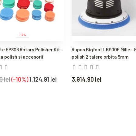
-10%
te EP803 Rotary Polisher Kit -
Rupes Bigfoot LK900E Mille -
a polish si accesorii
polish 2 talere orbita 5mm
0 lei
-10%
1.124,91 lei
3.914,90 lei