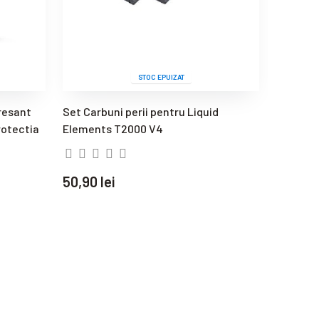
STOC EPUIZAT
resant
Set Carbuni perii pentru Liquid
Rupes t
rotectia
Elements T2000 V4
15ES - M
50,90 lei
253,90 