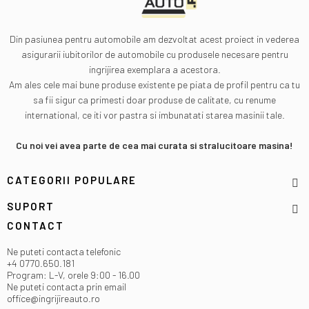
Din pasiunea pentru automobile am dezvoltat acest proiect in vederea
asigurarii iubitorilor de automobile cu produsele necesare pentru
ingrijirea exemplara a acestora.
Am ales cele mai bune produse existente pe piata de profil pentru ca tu
sa fii sigur ca primesti doar produse de calitate, cu renume
international, ce iti vor pastra si imbunatati starea masinii tale.
Cu noi vei avea parte de cea mai curata si stralucitoare masina!
CATEGORII POPULARE
SUPORT
CONTACT
Ne puteti contacta telefonic
+4 0770.650.181
Program: L-V, orele 9:00 - 16.00
Ne puteti contacta prin email
office@ingrijireauto.ro