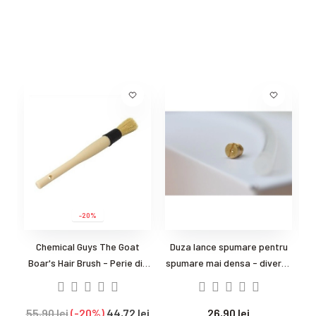
-20%
Chemical Guys The Goat
Duza lance spumare pentru
Boar's Hair Brush - Perie din
spumare mai densa - diverse
par de porc
diametre- diuza
55,90 lei
-20%
44,72 lei
26,90 lei