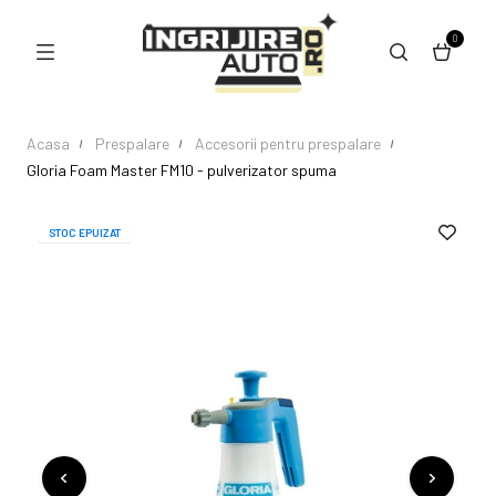
0
Acasa
Prespalare
Accesorii pentru prespalare
Gloria Foam Master FM10 - pulverizator spuma
STOC EPUIZAT