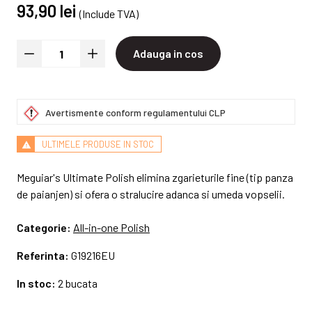
93,90 lei
(Include TVA)
Adauga in cos
Avertismente conform regulamentului CLP
ULTIMELE PRODUSE IN STOC
Meguiar's Ultimate Polish elimina zgarieturile fine (tip panza
de paianjen) si ofera o stralucire adanca si umeda vopselii.
Categorie:
All-in-one Polish
Referinta:
G19216EU
In stoc:
2 bucata