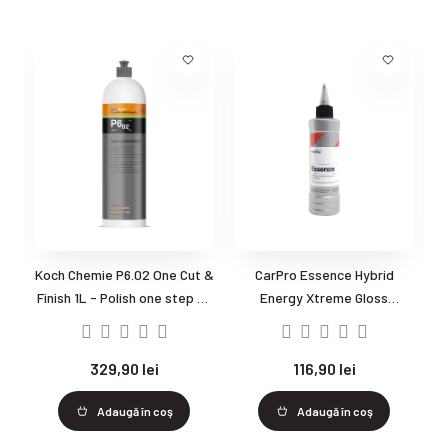
Koch Chemie P6.02 One Cut &
CarPro Essence Hybrid
M
Finish 1L - Polish one step cu
Energy Xtreme Gloss
i
ceara carnauba
Enhancer - Pasta polish 3 in 1
/ primer ceramica
329,90 lei
116,90 lei
Adaugă în coş
Adaugă în coş