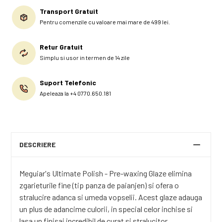
Transport Gratuit
Pentru comenzile cu valoare mai mare de 499 lei.
Retur Gratuit
Simplu si usor in termen de 14 zile
Suport Telefonic
Apeleaza la +4 0770.650.181
DESCRIERE
Meguiar's Ultimate Polish - Pre-waxing Glaze elimina
zgarieturile fine (tip panza de paianjen) si ofera o
stralucire adanca si umeda vopselii. Acest glaze adauga
un plus de adancime culorii, in special celor inchise si
lasa un finisaj incredibil de curat si stralucitor.