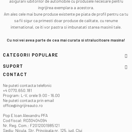
asigurarii iubitorilor de automobile cu produsele necesare pentru
ingrijirea exemplara a acestora.
Am ales cele mai bune produse existente pe piata de profil pentru ca tu
sa fii sigur ca primesti doar produse de calitate, cu renume
international, ce iti vor pastra si imbunatati starea masinii tale.
Cu noi vei avea parte de cea mai curata si stralucitoare masina!
CATEGORII POPULARE
SUPORT
CONTACT
Ne puteti contacta telefonic
+4 0770.650.181
Program: L-V, orele 9:00 - 16.00
Ne puteti contacta prin email
office@ingrijireauto.ro
Pop E Ioan Alexandru PFA
Cod fiscal: RO30404094
Nr. Reg. Com.: F2012001985121
Sediu: Nicula, Str. Principala nr. 125, jud. Cluj