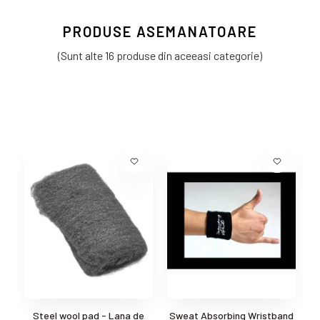
PRODUSE ASEMANATOARE
(Sunt alte 16 produse din aceeasi categorie)
Steel wool pad - Lana de
Sweat Absorbing Wristband
C