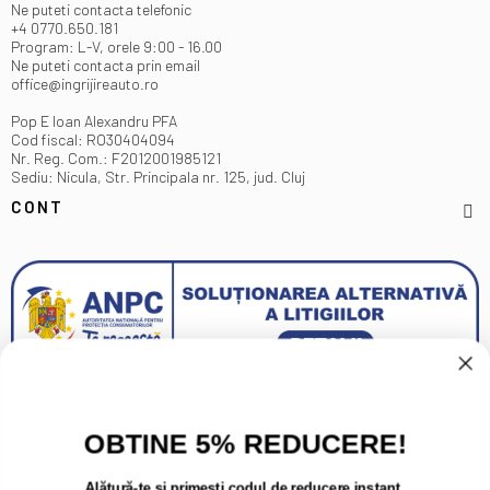
Ne puteti contacta telefonic
+4 0770.650.181
Program: L-V, orele 9:00 - 16.00
Ne puteti contacta prin email
office@ingrijireauto.ro
Pop E Ioan Alexandru PFA
Cod fiscal: RO30404094
Nr. Reg. Com.: F2012001985121
Sediu: Nicula, Str. Principala nr. 125, jud. Cluj
CONT
OBTINE 5% REDUCERE!
Alătură-te și primești codul de reducere instant.