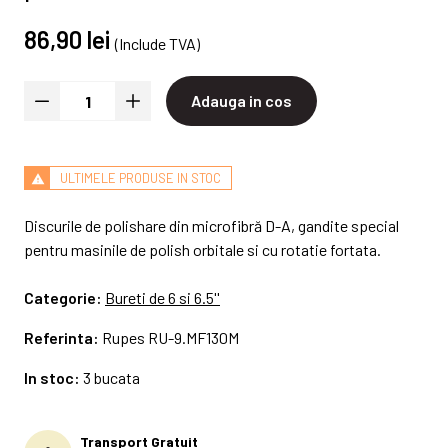
86,90 lei
(Include TVA)
Adauga in cos
ULTIMELE PRODUSE IN STOC
Discurile de polishare din microfibră D-A, gandite special
pentru masinile de polish orbitale si cu rotatie fortata.
Categorie:
Bureti de 6 si 6.5''
Referinta:
Rupes RU-9.MF130M
In stoc:
3 bucata
Transport Gratuit