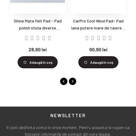
Shine Mate Felt Pad - Pad
CarPro Cool Wool Pad- Pad
S
polish sticla diverse
lana putere mare de taiere si
6
dimensiuni
finisare ridicata
28,90 lei
90,90 lei
Adaugă în coş
Adaugă în coş
NEWSLETTER
Iti poti desfiinta contul in orice moment. Pentru aceasta te rugam sa
folosesti informatiile de contact din nota legala.