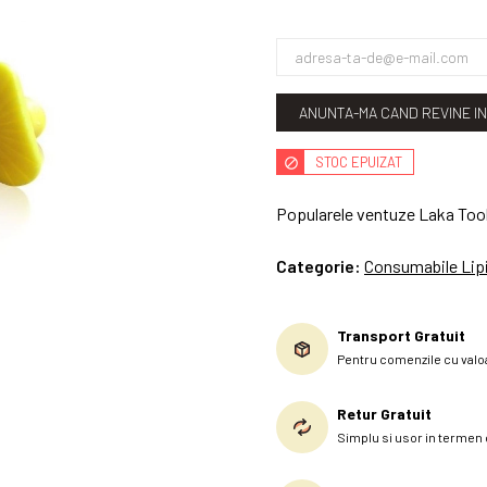
ANUNTA-MA CAND REVINE I
STOC EPUIZAT
Popularele ventuze Laka Tool
Categorie:
Consumabile Lipi
Transport Gratuit
Pentru comenzile cu valoa
Retur Gratuit
Simplu si usor in termen d