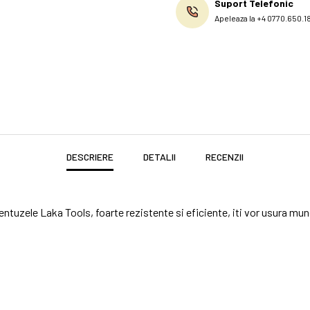
Suport Telefonic
Apeleaza la +4 0770.650.1
DESCRIERE
DETALII
RECENZII
ventuzele Laka Tools, foarte rezistente si eficiente, iti vor usura m