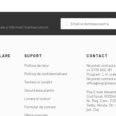
le și informații înaintea tuturor.
ULARE
SUPORT
CONTACT
Politica de retur
Ne puteti contacta 
+4 0770.650.181
Politica de confidentialitate
Program: L-V, orel
Ne puteti contacta 
Termeni si conditii
office@ingrijireaut
Securitatea platilor
Pop E Ioan Alexand
Cod fiscal: RO30
Livrare si costuri
Nr. Reg. Com.: F2
Sediu: Nicula, Str. 
Formular de contact
jud. Cluj
Oferte speciale