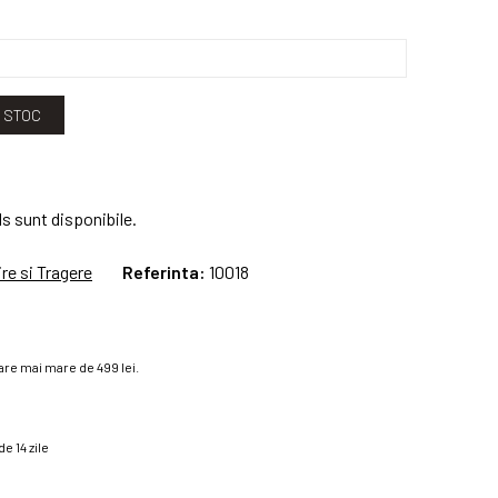
N STOC
s sunt disponibile.
re si Tragere
Referinta:
10018
re mai mare de 499 lei.
e 14 zile