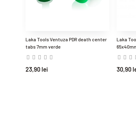
aight
Laka Tools Ventuza PDR death center
Laka Too
se) -
tabs 7mm verde
65x40mm
23,90 lei
30,90 l