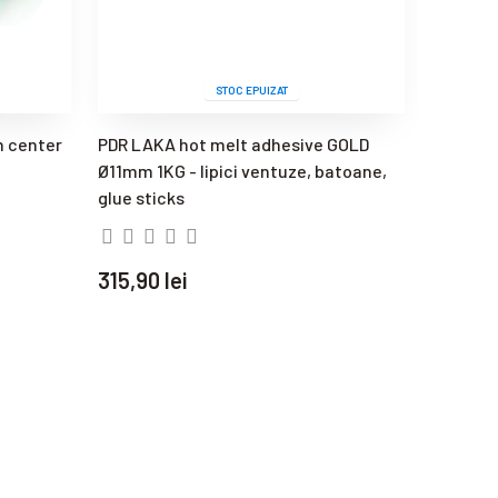
STOC EPUIZAT
h center
PDR LAKA hot melt adhesive GOLD
Laka To
Ø11mm 1KG - lipici ventuze, batoane,
50x23m
glue sticks
30,90 l
315,90 lei