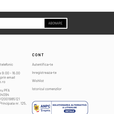
ABONARE
CONT
telefonic
Autentifica-te
Inregistreaza-te
e 9:00 - 16.00
prin email
Wishlist
o.ro
Istoricul comenzilor
ru PFA
404094
012001985121
Principala nr. 125,