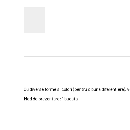
Cu diverse forme si culori (pentru o buna diferentiere), 
Mod de prezentare: 1 bucata
No customer reviews for the moment.
Cod
10018