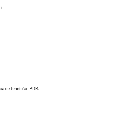
81
unca de tehnician PDR.