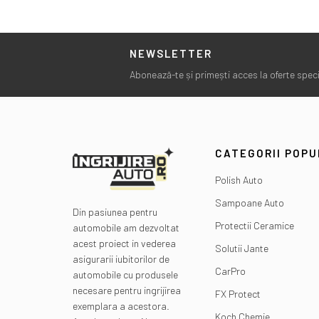
NEWSLETTER
Abonează-te și primești acces la oferte specia
CATEGORII POP
Polish Auto
Sampoane Auto
Din pasiunea pentru
Protectii Ceramice
automobile am dezvoltat
acest proiect in vederea
Solutii Jante
asigurarii iubitorilor de
CarPro
automobile cu produsele
necesare pentru ingrijirea
FX Protect
exemplara a acestora.
Koch Chemie