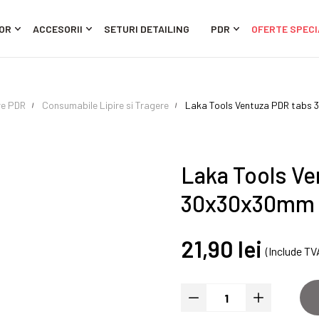
OR
ACCESORII
SETURI DETAILING
PDR
OFERTE SPECI
re PDR
Consumabile Lipire si Tragere
Laka Tools Ventuza PDR tabs 
Laka Tools Ve
30x30x30mm c
21,90 lei
(Include TV