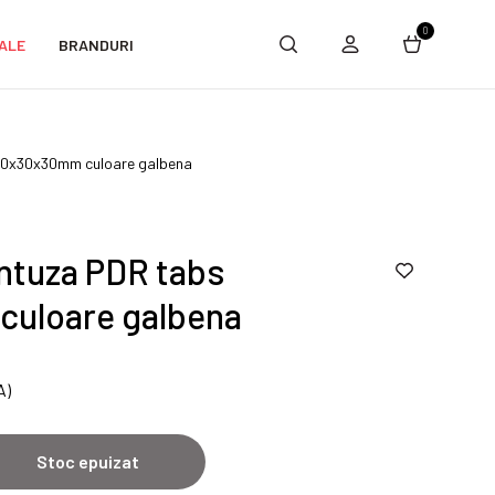
0
ALE
BRANDURI
30x30x30mm culoare galbena
ntuza PDR tabs
uloare galbena
A)
Stoc epuizat