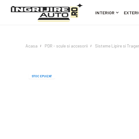
INTERIOR
EXTERI
Acasa
PDR - scule si accesorii
Sisteme Lipire si Trage
STOC EPUIZAT