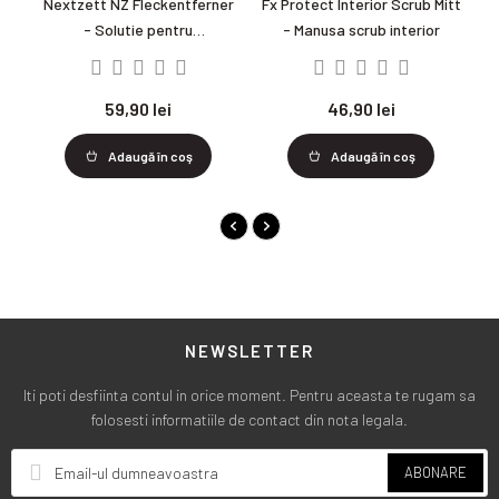
Nextzett NZ Fleckentferner
Fx Protect Interior Scrub Mitt
- Solutie pentru
- Manusa scrub interior
indepartarea petelor
59,90 lei
46,90 lei
Adaugă în coş
Adaugă în coş
NEWSLETTER
Iti poti desfiinta contul in orice moment. Pentru aceasta te rugam sa
folosesti informatiile de contact din nota legala.
ABONARE