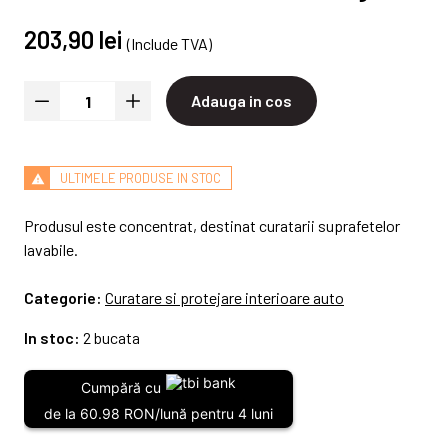
203,90 lei
(Include TVA)
Adauga in cos
ULTIMELE PRODUSE IN STOC
Produsul este concentrat, destinat curatarii suprafetelor
lavabile.
Categorie:
Curatare si protejare interioare auto
In stoc:
2 bucata
Cumpără cu
de la 60.98 RON/lună pentru 4 luni