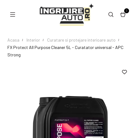
0
Acasa
Interior
Curatare si protejare interioare auto
FX Protect All Purpose Cleaner 5L - Curatator universal - APC
Strong