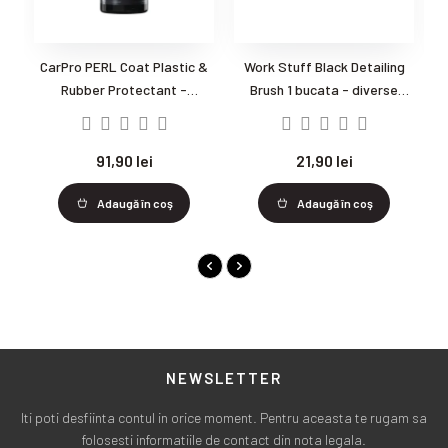
CarPro PERL Coat Plastic &
Work Stuff Black Detailing
Rubber Protectant -
Brush 1 bucata - diverse
O
Dressing cauciuc si plastic
dimensiuni - Pensula pentru
detailing - 1 buc.
91,90 lei
21,90 lei
5
Adaugă în coş
Adaugă în coş
NEWSLETTER
Iti poti desfiinta contul in orice moment. Pentru aceasta te rugam sa
folosesti informatiile de contact din nota legala.