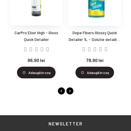
CarPro Elixir High - Gloss
Dope Fibers Glossy Quick
Quick Detailer
Detailer 1L - Solutie detailing
S
rapid
S
96,90 lei
78,90 lei
Adaugă în coş
Adaugă în coş
NEWSLETTER