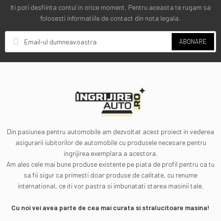
Iti poti desfiinta contul in orice moment. Pentru aceasta te rugam sa
folosesti informatiile de contact din nota legala.
ABONARE
Din pasiunea pentru automobile am dezvoltat acest proiect in vederea
asigurarii iubitorilor de automobile cu produsele necesare pentru
ingrijirea exemplara a acestora.
Am ales cele mai bune produse existente pe piata de profil pentru ca tu
sa fii sigur ca primesti doar produse de calitate, cu renume
international, ce iti vor pastra si imbunatati starea masinii tale.
Cu noi vei avea parte de cea mai curata si stralucitoare masina!