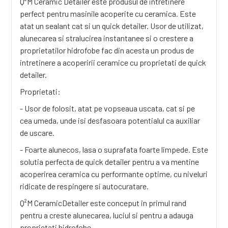
Q²M Ceramic Detailer este produsul de intretinere
perfect pentru masinile acoperite cu ceramica. Este
atat un sealant cat si un quick detailer. Usor de utilizat,
alunecarea si stralucirea instantanee si o crestere a
proprietatilor hidrofobe fac din acesta un produs de
intretinere a acoperirii ceramice cu proprietati de quick
detailer.
Proprietati:
- Usor de folosit, atat pe vopseaua uscata, cat si pe
cea umeda, unde isi desfasoara potentialul ca auxiliar
de uscare.
- Foarte alunecos, lasa o suprafata foarte limpede. Este
solutia perfecta de quick detailer pentru a va mentine
acoperirea ceramica cu performante optime, cu niveluri
ridicate de respingere si autocuratare.
Q²M CeramicDetailer este conceput in primul rand
pentru a creste alunecarea, luciul si pentru a adauga
proprietati hidrofobe.