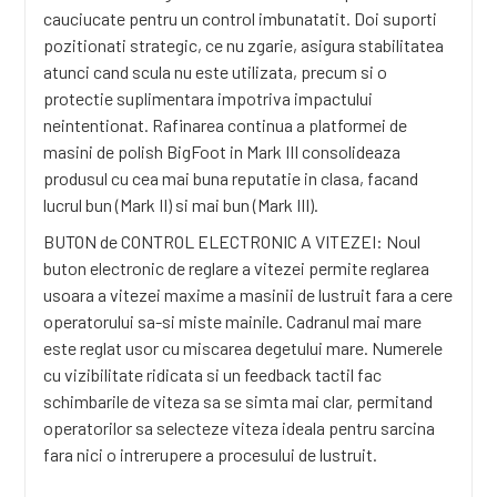
cauciucate pentru un control imbunatatit. Doi suporti
pozitionati strategic, ce nu zgarie, asigura stabilitatea
atunci cand scula nu este utilizata, precum si o
protectie suplimentara impotriva impactului
neintentionat. Rafinarea continua a platformei de
masini de polish BigFoot in Mark III consolideaza
produsul cu cea mai buna reputatie in clasa, facand
lucrul bun (Mark II) si mai bun (Mark III).
BUTON de CONTROL ELECTRONIC A VITEZEI: Noul
buton electronic de reglare a vitezei permite reglarea
usoara a vitezei maxime a masinii de lustruit fara a cere
operatorului sa-si miste mainile. Cadranul mai mare
este reglat usor cu miscarea degetului mare. Numerele
cu vizibilitate ridicata si un feedback tactil fac
schimbarile de viteza sa se simta mai clar, permitand
operatorilor sa selecteze viteza ideala pentru sarcina
fara nici o intrerupere a procesului de lustruit.