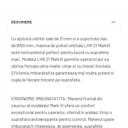
DESCRIERE
Cu ajutorul orbitei sale de 21 mm si a suportului sau
de Ø150 mm, masina de polish orbitala LHR 21 MarkIII
este instrumentul perfect pentru lucrul cu suprafete
mari. Modelul LHR 21 MarkIII permite operatorului sa
obtina finisaje ultra-inalte, chiar si cu treceri limitate.
Eficienta imbunatatita garanteaza mai multa putere si
cuplu la fiecare trecere pe suprafata.
ERGONOMIE IMBUNATATITA: Manerul frontal din
cauciuc al modelului Mark III ofera un confort
exceptional pentru operator, oferind in acelasi timp o
suprafata antiderapanta pentru control. Manerul spate
imbunatatit integreaza, de asemenea, suprafete