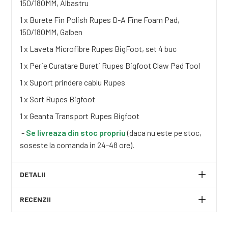
150/180MM, Albastru
1 x Burete Fin Polish Rupes D-A Fine Foam Pad,
150/180MM, Galben
1 x Laveta Microfibre Rupes BigFoot, set 4 buc
1 x Perie Curatare Bureti Rupes Bigfoot Claw Pad Tool
1 x Suport prindere cablu Rupes
1 x Sort Rupes Bigfoot
1 x Geanta Transport Rupes Bigfoot
-
Se livreaza din stoc propriu
(daca nu este pe stoc,
soseste la comanda in 24-48 ore).
DETALII
RECENZII