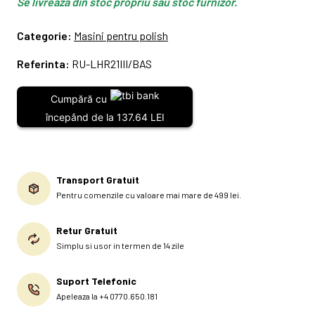
Se livrează din stoc propriu sau stoc furnizor.
Categorie:
Masini pentru polish
Referinta:
RU-LHR21III/BAS
Cumpără cu
începând de la 137.64 LEI
Transport Gratuit
Pentru comenzile cu valoare mai mare de 499 lei.
Retur Gratuit
Simplu si usor in termen de 14 zile
Suport Telefonic
Apeleaza la +4 0770.650.181