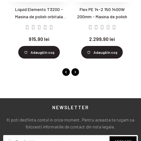
Liquid Elements T3200 -
Flex PE 14-2 150 1400W
R
Masina de polish orbitala
200mm - Masina de polish
M
10mm
915,90 lei
2.299,90 lei
Adaugă în coş
Adaugă în coş
NEWSLETTER
Iti poti desfiinta contul in orice moment. Pentru aceasta te rugam sa
folosesti informatiile de contact din nota legala.