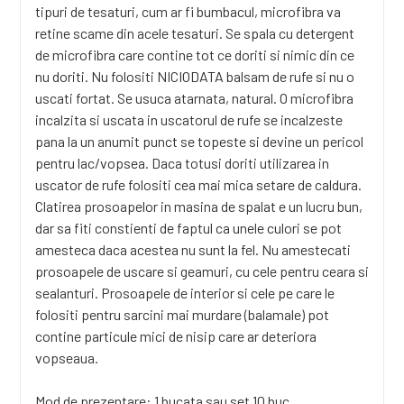
tipuri de tesaturi, cum ar fi bumbacul, microfibra va
retine scame din acele tesaturi. Se spala cu detergent
de microfibra care contine tot ce doriti si nimic din ce
nu doriti. Nu folositi NICIODATA balsam de rufe si nu o
uscati fortat. Se usuca atarnata, natural. O microfibra
incalzita si uscata in uscatorul de rufe se incalzeste
pana la un anumit punct se topeste si devine un pericol
pentru lac/vopsea. Daca totusi doriti utilizarea in
uscator de rufe folositi cea mai mica setare de caldura.
Clatirea prosoapelor in masina de spalat e un lucru bun,
dar sa fiti constienti de faptul ca unele culori se pot
amesteca daca acestea nu sunt la fel. Nu amestecati
prosoapele de uscare si geamuri, cu cele pentru ceara si
sealanturi. Prosoapele de interior si cele pe care le
folositi pentru sarcini mai murdare (balamale) pot
contine particule mici de nisip care ar deteriora
vopseaua.
Mod de prezentare: 1 bucata sau set 10 buc.,