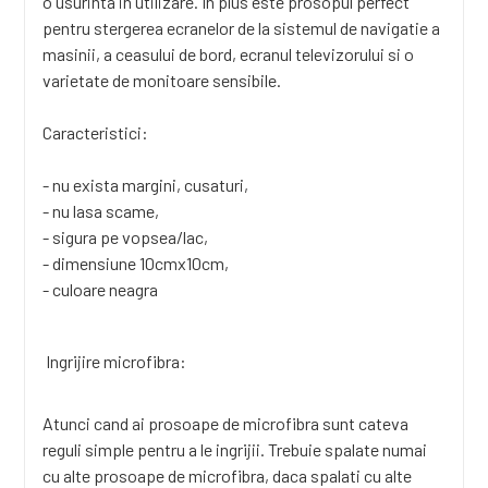
o usurinta in utilizare. In plus este prosopul perfect
pentru stergerea ecranelor de la sistemul de navigatie a
masinii, a ceasului de bord, ecranul televizorului si o
varietate de monitoare sensibile.
Caracteristici:
- nu exista margini, cusaturi,
- nu lasa scame,
- sigura pe vopsea/lac,
- dimensiune 10cmx10cm,
- culoare neagra
Ingrijire microfibra:
Atunci cand ai prosoape de microfibra sunt cateva
reguli simple pentru a le ingrijii. Trebuie spalate numai
cu alte prosoape de microfibra, daca spalati cu alte