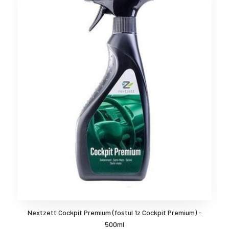
Nextzett Cockpit Premium (fostul 1z Cockpit Premium) -
C
500ml