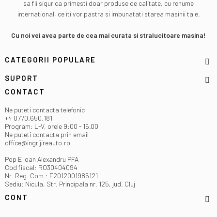
sa fii sigur ca primesti doar produse de calitate, cu renume
international, ce iti vor pastra si imbunatati starea masinii tale.
Cu noi vei avea parte de cea mai curata si stralucitoare masina!
CATEGORII POPULARE
SUPORT
CONTACT
Ne puteti contacta telefonic
+4 0770.650.181
Program: L-V, orele 9:00 - 16.00
Ne puteti contacta prin email
office@ingrijireauto.ro
Pop E Ioan Alexandru PFA
Cod fiscal: RO30404094
Nr. Reg. Com.: F2012001985121
Sediu: Nicula, Str. Principala nr. 125, jud. Cluj
CONT