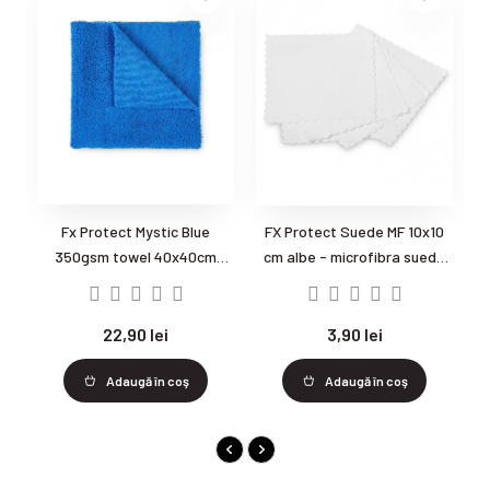
Fx Protect Mystic Blue
FX Protect Suede MF 10x10
P
350gsm towel 40x40cm
cm albe - microfibra suede
Microfibra buffing
albe
22,90 lei
3,90 lei
Adaugă în coş
Adaugă în coş