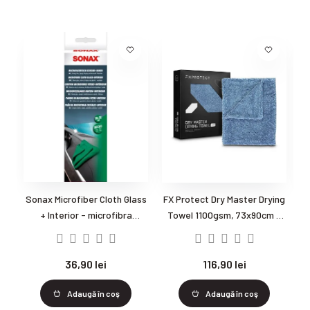
Sonax Microfiber Cloth Glass
FX Protect Dry Master Drying
Y
+ Interior - microfibra
Towel 1100gsm, 73x90cm -
geamuri sticla si interioare
Prosop uscare
M
36,90 lei
116,90 lei
Adaugă în coş
Adaugă în coş