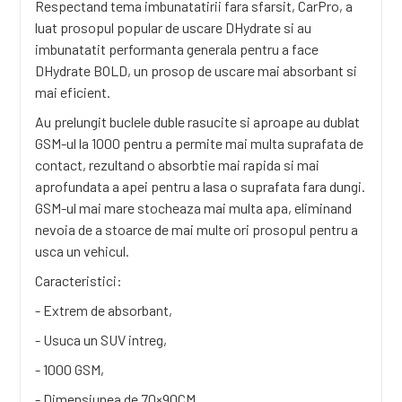
Respectand tema imbunatatirii fara sfarsit, CarPro, a
luat prosopul popular de uscare DHydrate si au
imbunatatit performanta generala pentru a face
DHydrate BOLD, un prosop de uscare mai absorbant si
mai eficient.
Au prelungit buclele duble rasucite si aproape au dublat
GSM-ul la 1000 pentru a permite mai multa suprafata de
contact, rezultand o absorbtie mai rapida si mai
aprofundata a apei pentru a lasa o suprafata fara dungi.
GSM-ul mai mare stocheaza mai multa apa, eliminand
nevoia de a stoarce de mai multe ori prosopul pentru a
usca un vehicul.
Caracteristici:
- Extrem de absorbant,
- Usuca un SUV intreg,
- 1000 GSM,
- Dimensiunea de 70×90CM