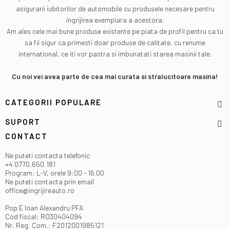
asigurarii iubitorilor de automobile cu produsele necesare pentru
ingrijirea exemplara a acestora.
Am ales cele mai bune produse existente pe piata de profil pentru ca tu
sa fii sigur ca primesti doar produse de calitate, cu renume
international, ce iti vor pastra si imbunatati starea masinii tale.
Cu noi vei avea parte de cea mai curata si stralucitoare masina!
CATEGORII POPULARE
SUPORT
CONTACT
Ne puteti contacta telefonic
+4 0770.650.181
Program: L-V, orele 9:00 - 16.00
Ne puteti contacta prin email
office@ingrijireauto.ro
Pop E Ioan Alexandru PFA
Cod fiscal: RO30404094
Nr. Reg. Com.: F2012001985121