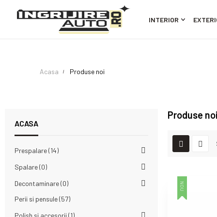
INTERIOR
EXTERI
Acasa
Produse noi
Produse no
ACASA
Prespalare
14
Spalare
0
Decontaminare
0
NOU
Perii si pensule
57
Polish si accesorii
1