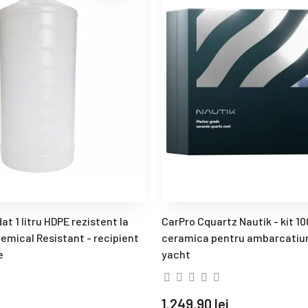
at 1 litru HDPE rezistent la
CarPro Cquartz Nautik - kit 1
emical Resistant - recipient
ceramica pentru ambarcatiuni
e
yacht
1.249,90 lei