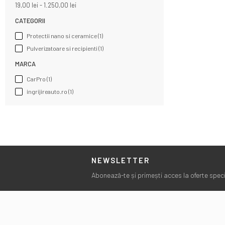
19,00 lei - 1.250,00 lei
CATEGORII
Protectii nano si ceramice
(1)
Pulverizatoare si recipienti
(1)
MARCA
CarPro
(1)
ingrijireauto.ro
(1)
NEWSLETTER
Abonează-te și primești acces la oferte specia