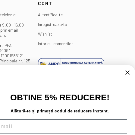
CONT
telefonic
Autentifica-te
Inregistreaza-te
e 9:00 - 16.00
prin email
Wishlist
o.ro
Istoricul comenzilor
ru PFA
404094
012001985121
Principala nr. 125,
OBTINE 5% REDUCERE!
Alătură-te și primești codul de reducere instant.
ail