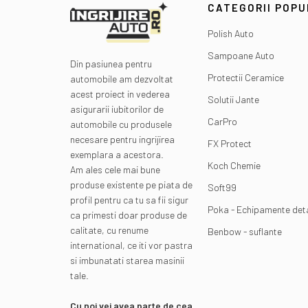
CATEGORII POP
Polish Auto
Sampoane Auto
Din pasiunea pentru
Protectii Ceramice
automobile am dezvoltat
acest proiect in vederea
Solutii Jante
asigurarii iubitorilor de
CarPro
automobile cu produsele
necesare pentru ingrijirea
FX Protect
exemplara a acestora.
Koch Chemie
Am ales cele mai bune
produse existente pe piata de
Soft99
profil pentru ca tu sa fii sigur
Poka - Echipamente deta
ca primesti doar produse de
calitate, cu renume
Benbow - suflante
international, ce iti vor pastra
si imbunatati starea masinii
tale.
Cu noi vei avea parte de cea