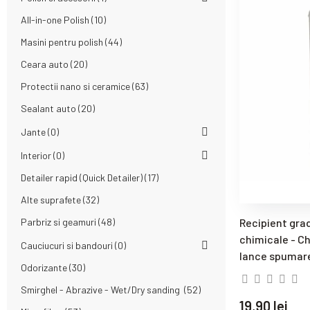
All-in-one Polish
10
Masini pentru polish
44
Ceara auto
20
Protectii nano si ceramice
63
Sealant auto
20
Jante
0
Interior
0
Detailer rapid (Quick Detailer)
17
Alte suprafete
32
Parbriz si geamuri
48
Recipient grad
chimicale - Ch
Cauciucuri si bandouri
0
lance spumar
Odorizante
30
Smirghel - Abrazive - Wet/Dry sanding
52
19,90 lei