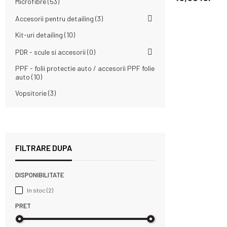
Microfibre
53
Accesorii pentru detailing
3
Kit-uri detailing
10
PDR - scule si accesorii
0
PPF - folii protectie auto / accesorii PPF folie
auto
10
Vopsitorie
3
FILTRARE DUPA
DISPONIBILITATE
In stoc
(2)
PRET