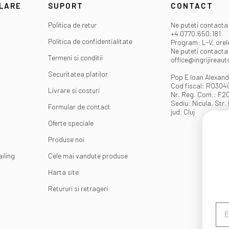
ULARE
SUPORT
CONTACT
Politica de retur
Ne puteti contacta 
+4 0770.650.181
Politica de confidentialitate
Program: L-V, orel
Ne puteti contacta 
Termeni si conditii
office@ingrijireaut
Securitatea platilor
Pop E Ioan Alexand
Cod fiscal: RO30
Livrare si costuri
Nr. Reg. Com.: F2
Sediu: Nicula, Str. 
Formular de contact
jud. Cluj
Oferte speciale
Produse noi
iling
Cele mai vandute produse
Harta site
Retururi si retrageri
Em