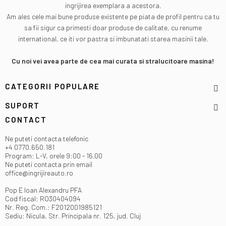
ingrijirea exemplara a acestora.
Am ales cele mai bune produse existente pe piata de profil pentru ca tu
sa fii sigur ca primesti doar produse de calitate, cu renume
international, ce iti vor pastra si imbunatati starea masinii tale.
Cu noi vei avea parte de cea mai curata si stralucitoare masina!
CATEGORII POPULARE
SUPORT
CONTACT
Ne puteti contacta telefonic
+4 0770.650.181
Program: L-V, orele 9:00 - 16.00
Ne puteti contacta prin email
office@ingrijireauto.ro
Pop E Ioan Alexandru PFA
Cod fiscal: RO30404094
Nr. Reg. Com.: F2012001985121
Sediu: Nicula, Str. Principala nr. 125, jud. Cluj