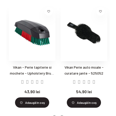
Vikan - Perie tapiterie si
Vikan Perie auto moale -
mochete - Upholstery Brush
curatare jante - 525052
s
- 644052
43,90 lei
54,90 lei
Adaugă în coş
Adaugă în coş