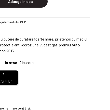
Adauga in cos
gulamentului CLP
 putere de curatare foarte mare, prietenos cu mediul
protectie anti-coroziune. A castigat premiul Auto
pon 2015''
In stoc:
4 bucata
ru 4 luni
re mai mare de 499 lei.