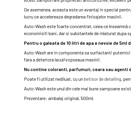
De asemenea, aceasta este un avantaj in special pentru
lucru ce accelereaza degradarea finisajelor masinii.
Auto-Wash este foarte concentrat, ceea ce înseamnă că
economisiti bani, dar si substantele de inlaturat dupa 
Pentru o galeata de 10 litri de apa e nevoie de 5ml
Auto-Wash are in componenta sa surfactanti puternici p
fara a deteriora lacul/vopseaua masinii.
Nu contine coloranti, parfumuri, ceara sau agenti d
Poate fi utilizat nediluat, cu un
betisor de detailing
, pen
Auto-Wash este unul din cele mai bune sampoane exist
Prezentare: ambalaj original, 500ml.
DESCARCARI
Scump, dar e ce trebuie
In stoc
MSDS
4 Produse
Il gasiti la 130 de lei si la 1 litru. La jumatate de litru e fo
MSDS
Descarcari (185.02KB)