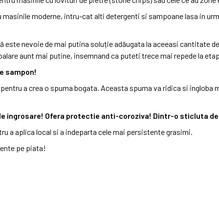
 masinile moderne, intru-cat alti detergenti si sampoane lasa in ur
 este nevoie de mai putina soluție adăugata la aceeasi cantitate 
spalare aunt mai putine, insemnand ca puteti trece mai repede la etap
 de sampon!
entru a crea o spuma bogata. Aceasta spuma va ridica si ingloba miz
e ingrosare! Ofera protectie anti-coroziva! Dintr-o sticluta de
tru a aplica local si a indeparta cele mai persistente grasimi.
ente pe piata!
arte scump, dar e perfect. Nu mi-a zgariat deloc masina folosit 1:2000 cu manusa din