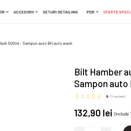
OR
ACCESORII
SETURI DETAILING
PDR
OFERTE SPECI
Wash 500ml - Sampon auto BH auto wash
Bilt Hamber 
Sampon auto 
5
/ (
1 review
)
132,90 lei
(Include