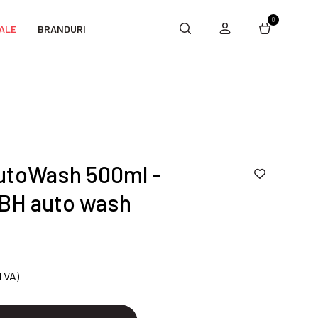
0
ALE
BRANDURI
autoWash 500ml -
BH auto wash
 TVA)