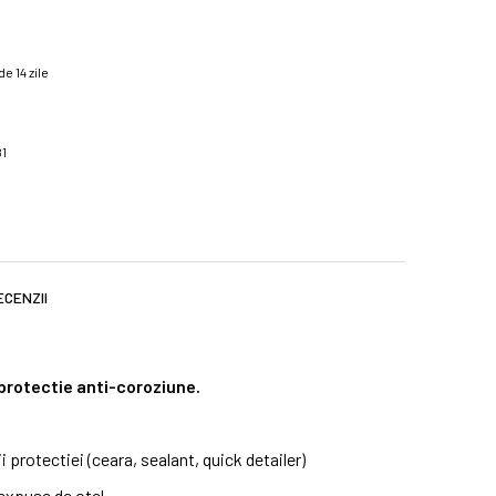
e 14 zile
81
ECENZII
protectie anti-coroziune.
protectiei (ceara, sealant, quick detailer)
expuse de otel.