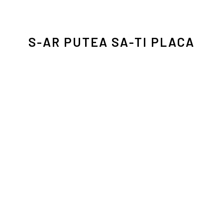
S-AR PUTEA SA-TI PLACA
Rares Samartean
2025-07-20