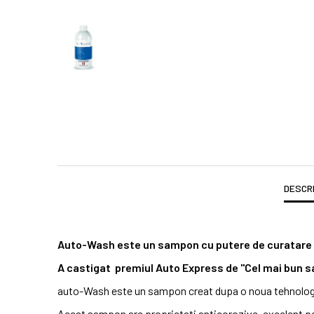
DESCR
Auto-Wash este un sampon cu putere de curatare fo
A castigat premiul Auto Express de ''Cel mai bun 
auto-Wash este un sampon creat dupa o noua tehnologie, g
Acest sampon are proprietati anticorozive, excelent pen