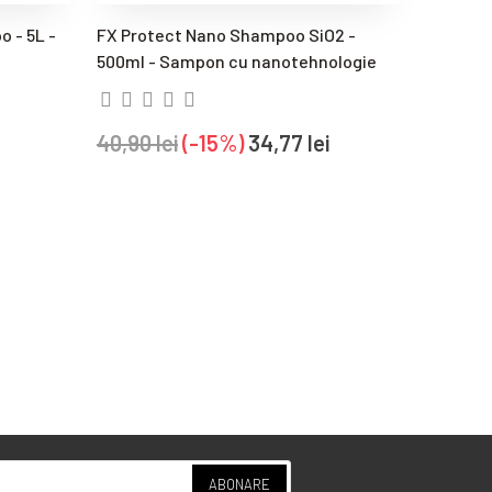
 - 5L -
FX Protect Nano Shampoo SiO2 -
Bilt Ha
500ml - Sampon cu nanotehnologie
Tratamen
40,90 lei
-15%
34,77 lei
11,90 le
ABONARE