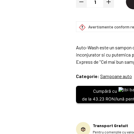
Avertismente conform re
Auto-Wash este un sampon cu
inconjurator si cu puternica 
Express de ''Cel mai bun sam
Categorie:
Sampoane auto
Cumpără cu
de la 43.23 RON/lună pent
Transport Gratuit
Pentru comenzile cu valoa