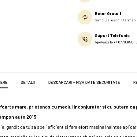
Retur Gratuit
Simplu si usor in termen d
Suport Telefonic
Apeleaza la +4 0770.650.1
IERE
DETALII
DESCARCARI - FIȘA DATE SECURITATE
R
arte mare, prietenos cu mediul inconjurator si cu puternica 
sampon auto 2015''
andit ca tu sa speli eficient si fara efort masina inaintea aplicarii 
tru masinile cu lovituri de pietre (stone chips) sau cele ce au zone 