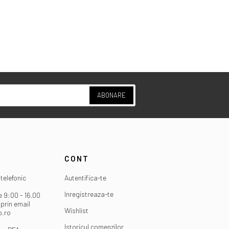
ABONARE
CONT
telefonic
Autentifica-te
Inregistreaza-te
e 9:00 - 16.00
prin email
Wishlist
o.ro
Istoricul comenzilor