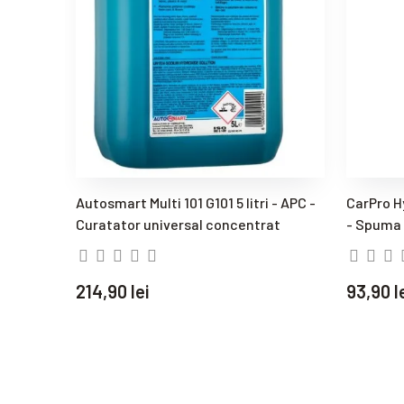
Autosmart Multi 101 G101 5 litri - APC -
CarPro 
Curatator universal concentrat
- Spuma 
214,90 lei
93,90 l