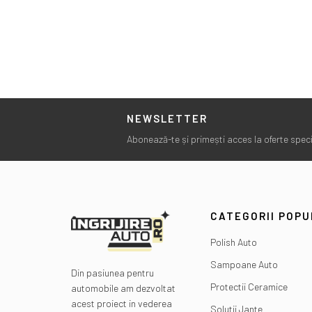
NEWSLETTER
Abonează-te și primești acces la oferte specia
CATEGORII POP
Polish Auto
Sampoane Auto
Din pasiunea pentru
Protectii Ceramice
automobile am dezvoltat
acest proiect in vederea
Solutii Jante