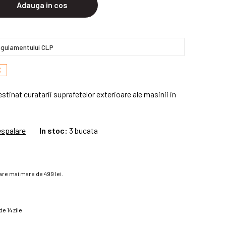
Adauga in cos
gulamentului CLP
C
tinat curatarii suprafetelor exterioare ale masinii in
espalare
In stoc:
3 bucata
re mai mare de 499 lei.
e 14 zile