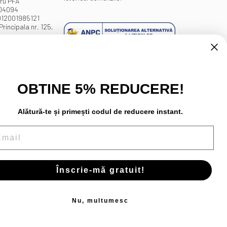
ru PFA
404094
012001985121
Principala nr. 125,
OBTINE 5% REDUCERE!
Alătură-te și primești codul de reducere instant.
ail
Înscrie-mă gratuit!
Nu, multumesc