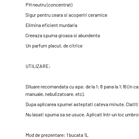
PH neutru (concentrat)
Sigur pentru ceara si acoperiri ceramice
Elimina eficient murdaria
Creeaza spuma groasa si abundenta
Un parfum placut, de citrice
UTILIZARE:
Diluare recomandata cu apa: de la 1: 8 pana la 1:16 (in c
manuale, nebulizatoare, etc).
Dupa aplicarea spumei asteptati cateva minute. Clatiti 
Nu lasati spuma sa se usuce. Aplicati într-un loc umbro
Mod de prezentare: 1 bucata 1L