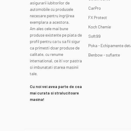
asigurarii iubitorilor de
CarPro
automobile cu produsele
necesare pentru ingrijirea
FX Protect
exemplara a acestora.
Koch Chemie
Am ales cele mai bune
produse existente pe piata de
Soft99
profil pentru ca tu sa fii sigur
Poka - Echipamente deta
ca primesti doar produse de
calitate, cu renume
Benbow - suflante
international, ce iti vor pastra
si imbunatati starea masinii
tale.
Cu noi vei avea parte de cea
mai curata si stralucitoare
masina!