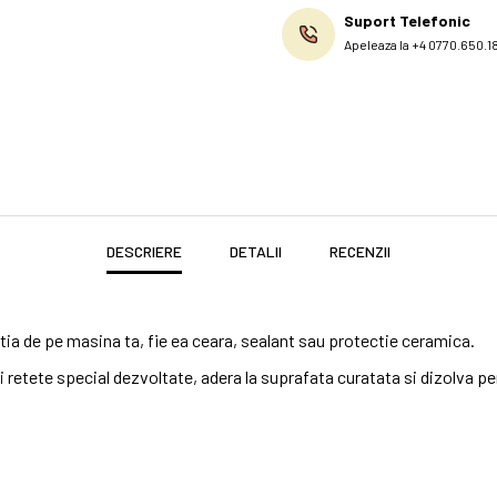
Suport Telefonic
Apeleaza la +4 0770.650.1
DESCRIERE
DETALII
RECENZII
ia de pe masina ta, fie ea ceara, sealant sau protectie ceramica.
retete special dezvoltate, adera la suprafata curatata si dizolva per