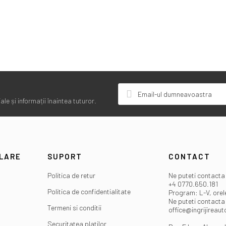
le și informații înaintea tuturor.
ULARE
SUPORT
CONTACT
Politica de retur
Ne puteti contacta 
+4 0770.650.181
Politica de confidentialitate
Program: L-V, orel
Ne puteti contacta 
Termeni si conditii
office@ingrijireaut
Securitatea platilor