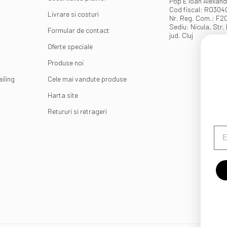
Pop E Ioan Alexand
Cod fiscal: RO30
Livrare si costuri
Nr. Reg. Com.: F2
Sediu: Nicula, Str. 
Formular de contact
jud. Cluj
Oferte speciale
Produse noi
iling
Cele mai vandute produse
Harta site
Retururi si retrageri
Em