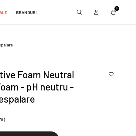
0
ALE
BRANDURI
spalare
tive Foam Neutral
oam - pH neutru -
espalare
VA)