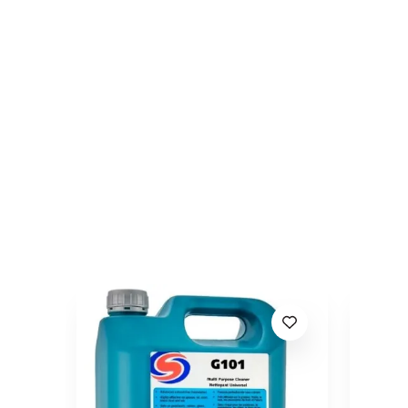
No customer reviews for the moment.
In stoc
3 Produse