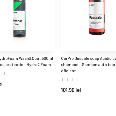
HydroFoam Wash&Coat 500ml
CarPro Descale soap Acidic c
cu protectie - Hydro2 Foam
shampoo - Sampon auto foar
eficient
ei
101,90 lei