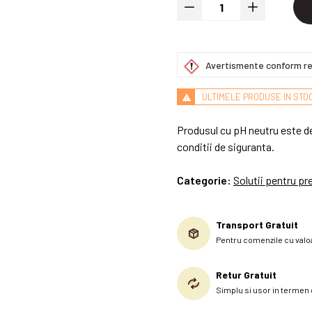
Avertismente conform re
ULTIMELE PRODUSE IN STO
Produsul cu pH neutru este des
conditii de siguranta.
Categorie:
Solutii pentru pr
Transport Gratuit
Pentru comenzile cu valoa
Retur Gratuit
Simplu si usor in termen d