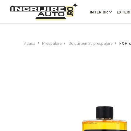
INTERIOR
EXTERI
Acasa
Prespalare
Solutii pentru prespalare
FX Pro