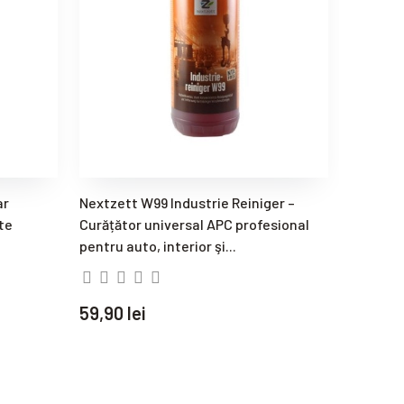
ar
Nextzett W99 Industrie Reiniger –
Nextzett
te
Curățător universal APC profesional
Indepart
pentru auto, interior şi...
63,90 l
59,90 lei