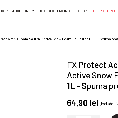
OR
ACCESORII
SETURI DETAILING
PDR
OFERTE SPECI
tect Active Foam Neutral Active Snow Foam - pH neutru - 1L - Spuma pre
FX Protect Ac
Active Snow F
1L - Spuma pr
64,90 lei
(Include T