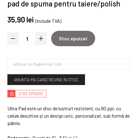
pad de spuma pentru taiere/polish
35,90 lei
(Include TVA)
Stoc epuizat
ANUNTA-MA CAND REVINE IN STOC
STOC EPUIZAT
Ultra Pad este un disc de lustruit rezistent, cu 90 ppi, cu
celule deschise și un design unic, personalizat, sub formă de
pâlnie.
Categorie:
Bureti de 3'' , 3.5'' si 4''