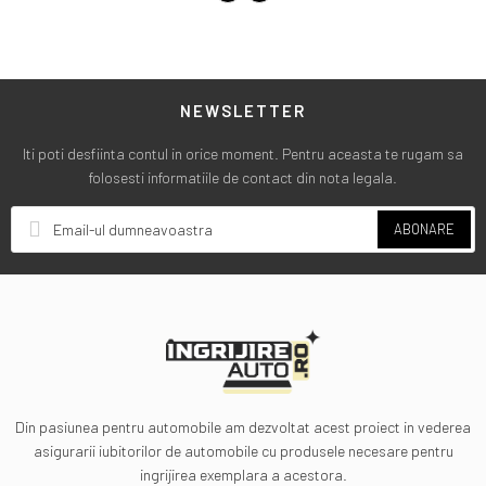
NEWSLETTER
Iti poti desfiinta contul in orice moment. Pentru aceasta te rugam sa
folosesti informatiile de contact din nota legala.
ABONARE
Din pasiunea pentru automobile am dezvoltat acest proiect in vederea
asigurarii iubitorilor de automobile cu produsele necesare pentru
ingrijirea exemplara a acestora.