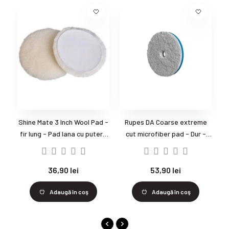
Shine Mate 3 Inch Wool Pad -
Rupes DA Coarse extreme
R
fir lung - Pad lana cu putere
cut microfiber pad - Dur -
mare de taiere
80mm
36,90 lei
53,90 lei
Adaugă în coş
Adaugă în coş