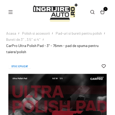
0
Acasa
Polish si accesorii
Pad-uri si bureti pentru polish
Bureti de 3'' , 3.5'' si 4''
CarPro Ultra Polish Pad - 3" - 76mm - pad de spuma pentru
taiere/polish
STOC EPUIZAT