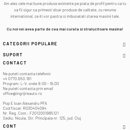
Am ales cele mai bune produse existente pe piata de profil pentru ca tu
sa fii sigur ca primesti doar produse de calitate, cu renume
international, ce iti vor pastra si imbunatati starea masinii tale.
Cu noi vei avea parte de cea mai curata si stralucitoare masina!
CATEGORII POPULARE
SUPORT
CONTACT
Ne puteti contacta telefonic
+4 0770.650.181
Program: L-V, orele 9:00 - 16.00
Ne puteti contacta prin email
office@ingrijireauto.ro
Pop E Ioan Alexandru PFA
Cod fiscal: RO30404094
Nr. Reg. Com.: F2012001985121
Sediu: Nicula, Str. Principala nr. 125, jud. Cluj
CONT