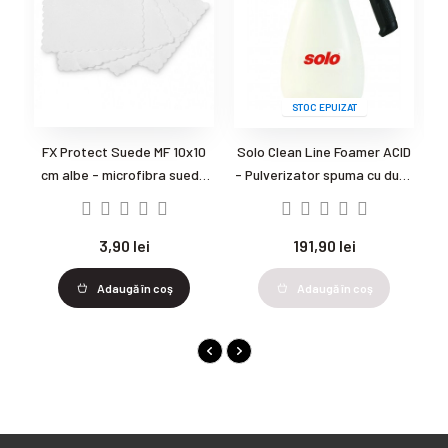
STOC EPUIZAT
FX Protect Suede MF 10x10
Solo Clean Line Foamer ACID
cm albe - microfibra suede
- Pulverizator spuma cu duza
albe
variabila
3,90 lei
191,90 lei
Adaugă în coş
Adaugă în coş