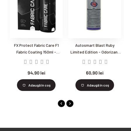
FX Protect Fabric Care F1
Autosmart Blast Ruby
K
Fabric Coating 150ml -
Limited Edition - Odorizant
- solutie curatare 
Impregnant
miros floral
impermeabilizare textile
94,90 lei
60,90 lei
Adaugă în coş
Adaugă în coş