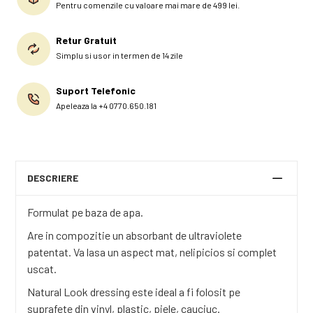
Pentru comenzile cu valoare mai mare de 499 lei.
Retur Gratuit
Simplu si usor in termen de 14 zile
Suport Telefonic
Apeleaza la +4 0770.650.181
DESCRIERE
Formulat pe baza de apa.
Are in compozitie un absorbant de ultraviolete
patentat. Va lasa un aspect mat, nelipicios si complet
uscat.
Natural Look dressing este ideal a fi folosit pe
suprafete din vinyl, plastic, piele, cauciuc.