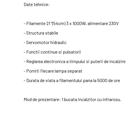
Date tehnice:
- Filamente 21 "(54cm) 3 x 1000W, alimentare 230V
- Structura stabile
- Servomotor hidraulic
- Functii continue si pulsatorii
- Reglarea electronica a timpului si puterii de incalzire
- Porniti fiecare lampa separat
- Durata de viata a filamentului pana la 5000 de ore
Mod de prezentare: 1 bucata incalzitor cu infrarosu.
No customer reviews for the moment.
In stoc
2 Produse