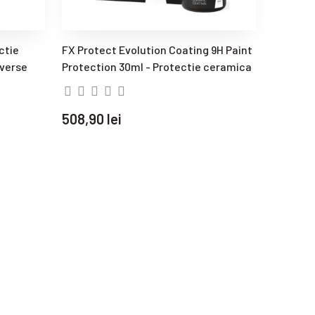
ctie
FX Protect Evolution Coating 9H Paint
FX Prote
iverse
Protection 30ml - Protectie ceramica
Ceramic
profesi
508,90 lei