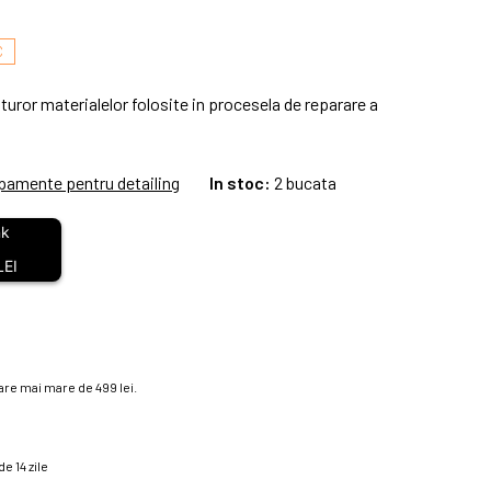
C
turor materialelor folosite in procesela de reparare a
ipamente pentru detailing
In stoc:
2 bucata
LEI
re mai mare de 499 lei.
e 14 zile