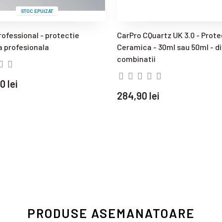
STOC EPUIZAT
rofessional - protectie
CarPro CQuartz UK 3.0 - Prote
 profesionala
Ceramica - 30ml sau 50ml - d
combinatii
0 lei
284,90 lei
PRODUSE ASEMANATOARE