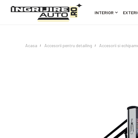
INTERIOR
EXTERI
Acasa
Accesorii pentru detailing
Accesorii si echipam