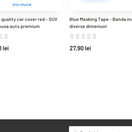
STOC EPUIZAT
quality car cover red - SUV
Blue Masking Tape - Banda m
husa auto premium
diverse dimeniuni
 lei
27,90 lei