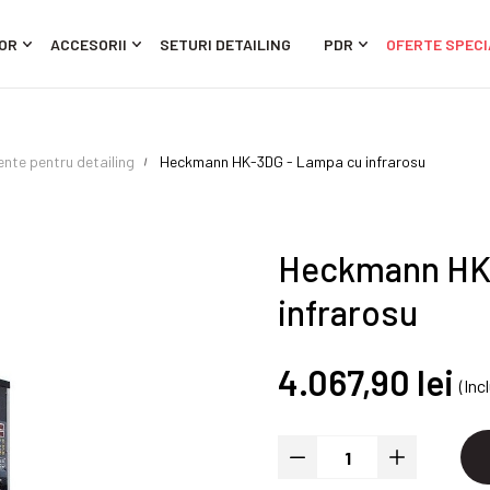
OR
ACCESORII
SETURI DETAILING
PDR
OFERTE SPECI
ente pentru detailing
Heckmann HK-3DG - Lampa cu infrarosu
Heckmann HK
infrarosu
4.067,90 lei
(Inc