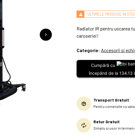
ULTIMELE PRODUSE IN STO
Radiator IR pentru uscarea tu
caroseriei!
Categorie:
Accesorii si ech
Cumpără cu
începând de la 134.13 
Transport Gratuit
Pentru comenzile cu valoa
Retur Gratuit
Simplu si usor in termen d