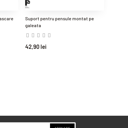
ascare
Suport pentru pensule montat pe
Cupla r
galeata
toate m
originala
42,90 lei
68,90 l