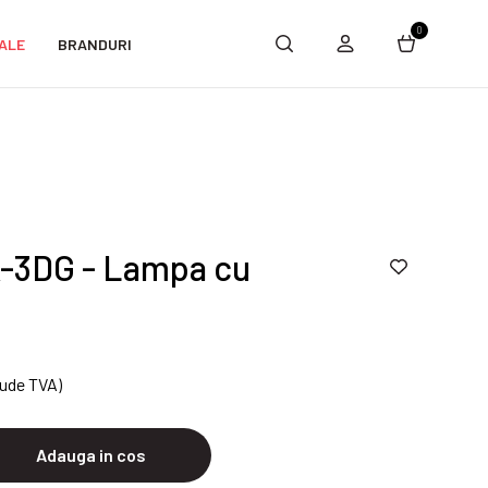
0
ALE
BRANDURI
-3DG - Lampa cu
lude TVA)
Adauga in cos