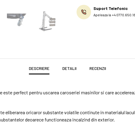
Suport Telefonic
Apeleaza la +4 0770.650.1
DESCRIERE
DETALII
RECENZII
 este perfect pentru uscarea caroseriei masinilor si care accelereaz
te eliberarea oricaror substante volatile continute in materialul lacu
 substantelor deoarece functioneaza incalzind din exterior.