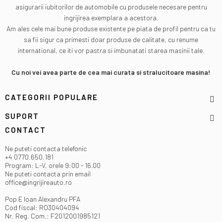
asigurarii iubitorilor de automobile cu produsele necesare pentru
ingrijirea exemplara a acestora.
Am ales cele mai bune produse existente pe piata de profil pentru ca tu
sa fii sigur ca primesti doar produse de calitate, cu renume
international, ce iti vor pastra si imbunatati starea masinii tale.
Cu noi vei avea parte de cea mai curata si stralucitoare masina!
CATEGORII POPULARE
SUPORT
CONTACT
Ne puteti contacta telefonic
+4 0770.650.181
Program: L-V, orele 9:00 - 16.00
Ne puteti contacta prin email
office@ingrijireauto.ro
Pop E Ioan Alexandru PFA
Cod fiscal: RO30404094
Nr. Reg. Com.: F2012001985121