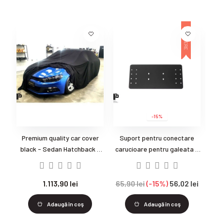
REDUCERE
-15%
Premium quality car cover
Suport pentru conectare
black - Sedan Hatchback -
carucioare pentru galeata -
husa auto premium
Placa conectare
g
1.113,90 lei
65,90 lei
-15%
56,02 lei
Adaugă în coş
Adaugă în coş