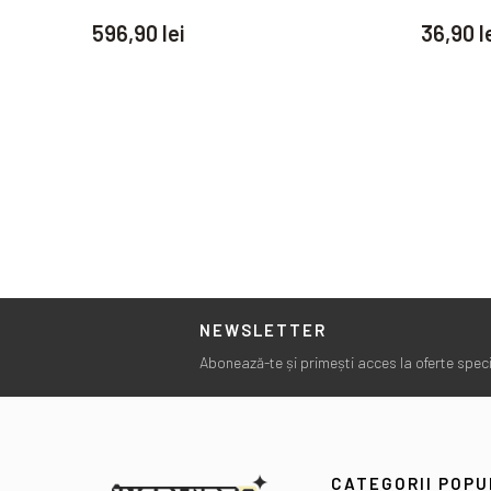
596,90 lei
36,90 l
NEWSLETTER
Abonează-te și primești acces la oferte specia
CATEGORII POP