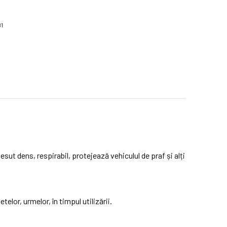
81
esut dens, respirabil, protejează vehiculul de praf și alți
elor, urmelor, în timpul utilizării.