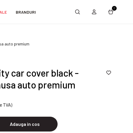
0
ALE
BRANDURI
usa auto premium
ty car cover black -
husa auto premium
de TVA)
Adauga in cos