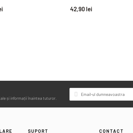
ei
42,90 lei
le și informații înaintea tuturor.
ULARE
SUPORT
CONTACT