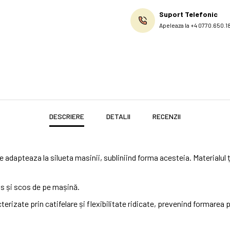
Suport Telefonic
Apeleaza la +4 0770.650.1
DESCRIERE
DETALII
RECENZII
se adapteaza la silueta masinii, subliniind forma acesteia. Materialul ț
s și scos de pe mașină.
erizate prin catifelare și flexibilitate ridicate, prevenind formarea pet