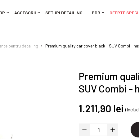
OR
ACCESORII
SETURI DETAILING
PDR
OFERTE SPECI
ente pentru detailing
Premium quality car cover black - SUV Combi - h
Premium quali
SUV Combi - 
1.211,90 lei
(Inclu