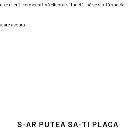
re client. Fermecați-vă clientul și faceți-l să se simtă special.
fugare usoara
S-AR PUTEA SA-TI PLACA