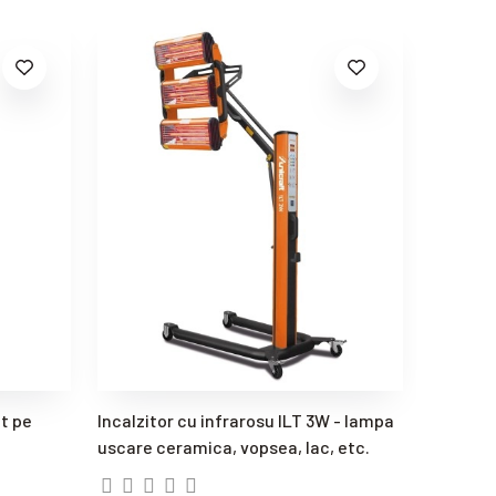
t pe
Incalzitor cu infrarosu ILT 3W - lampa
Shine Ma
uscare ceramica, vopsea, lac, etc.
Sanding
masini d