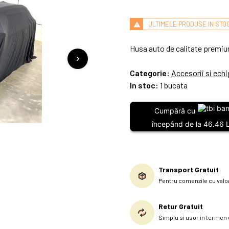
ULTIMELE PRODUSE IN STO
Husa auto de calitate premium
Categorie:
Accesorii si ech
In stoc:
1 bucata
Cumpără cu
începând de la 46.46 L
Transport Gratuit
Pentru comenzile cu valoa
Retur Gratuit
Simplu si usor in termen d