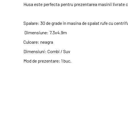
Husa este perfecta pentru prezentarea masinii livrate cat
Spalare: 30 de grade in masina de spalat rufe cu centri
Dimensiune: 7.3x4.9m
Culoare: neagra
Dimensiuni: Combi / Suv
Mod de prezentare: 1 buc.
No customer reviews for the moment.
Cod
PSD_B
In stoc
1 Obiect