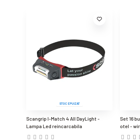
STOC EPUIZAT
Scangrip I-Match 4 All DayLight -
Set 16 b
Lampa Led reincarcabila
otel - wi