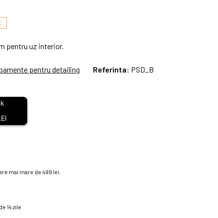
C
 pentru uz interior.
ipamente pentru detailing
Referinta:
PSD_B
EI
re mai mare de 499 lei.
e 14 zile