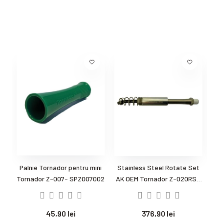
Palnie Tornador pentru mini
Stainless Steel Rotate Set
Su
Tornador Z-007- SPZ007002
AK OEM Tornador Z-020RSS
Black SPZ0200AKRSS -
Piesa de schimb...
45,90 lei
376,90 lei