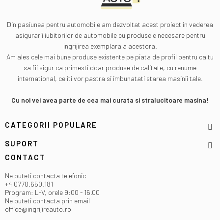
Din pasiunea pentru automobile am dezvoltat acest proiect in vederea
asigurarii iubitorilor de automobile cu produsele necesare pentru
ingrijirea exemplara a acestora.
Am ales cele mai bune produse existente pe piata de profil pentru ca tu
sa fii sigur ca primesti doar produse de calitate, cu renume
international, ce iti vor pastra si imbunatati starea masinii tale.
Cu noi vei avea parte de cea mai curata si stralucitoare masina!
CATEGORII POPULARE
SUPORT
CONTACT
Ne puteti contacta telefonic
+4 0770.650.181
Program: L-V, orele 9:00 - 16.00
Ne puteti contacta prin email
office@ingrijireauto.ro