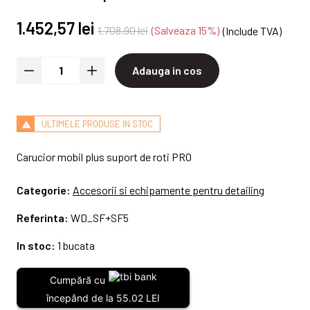
1.452,57 lei
1.708,90 lei
Salveaza 15%
(Include TVA)
Adauga in cos
ULTIMELE PRODUSE IN STOC
Carucior mobil plus suport de roti PRO
Categorie:
Accesorii si echipamente pentru detailing
Referinta:
WD_SF+SF5
In stoc:
1 bucata
Cumpără cu
începând de la 55.02 LEI