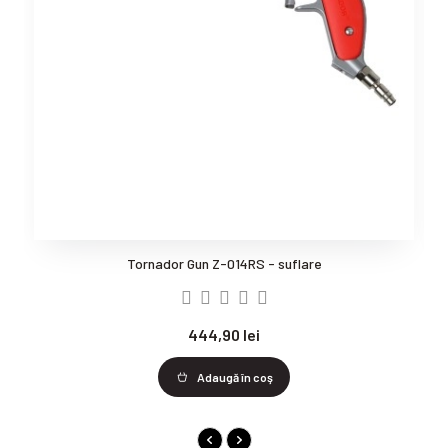
Tornador Gun Z-014RS - suflare
P
444,90 lei
Adaugă în coş