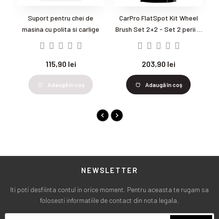
Suport pentru chei de
CarPro FlatSpot Kit Wheel
B
masina cu polita si carlige
Brush Set 2+2 - Set 2 perii si
g
doua rezerve microfibra
pentru jante
115,90 lei
203,90 lei
Adaugă în coş
Adaugă în coş
NEWSLETTER
Iti poti desfiinta contul in orice moment. Pentru aceasta te rugam sa
folosesti informatiile de contact din nota legala.