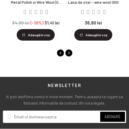
Metal Polish si Wire Wool (00
Lana de otel - wire wool 000
si 000)
p
34,90 lei
-10%
31,41 lei
36,90 lei
Adaugă în coş
Adaugă în coş
NEWSLETTER
Iti poti desfiinta contul in orice moment. Pentru aceasta te rugam sa
folosesti informatiile de contact din nota legala.
ABONARE