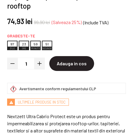
rooftop
74,93 lei
99,90 lei
Salveaza 25%
(Include TVA)
GRABESTE-TE
9
7
2
3
5
9
5
1
ZILE
ORE
MINUTE
SECUNDE
Adauga in cos
Avertismente conform regulamentului CLP
ULTIMELE PRODUSE IN STOC
Nextzett Ultra Cabrio Protect este un produs pentru
impermeabilizarea si protejarea rooftop-urilor, tapiteriei,
textilelor si a altor suprafete din material textil din exteriorul