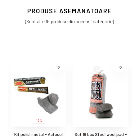
PRODUSE ASEMANATOARE
(Sunt alte 16 produse din aceeasi categorie)
-10%
Kit polish metal - Autosol
Set 16 buc Steel wool pad -
3