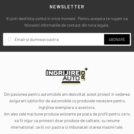
NEWSLETTER
Iti poti desfiinta contul in orice moment. Pentru aceasta te rugam sa
folosesti informatiile de contact din nota legala.
ABONARE
Din pasiunea pentru automobile am dezvoltat acest proiect in vederea
asigurarii iubitorilor de automobile cu produsele necesare pentru
ingrijirea exemplara a acestora.
Am ales cele mai bune produse existente pe piata de profil pentru ca tu
sa fii sigur ca primesti doar produse de calitate, cu renume
international, ce iti vor pastra si imbunatati starea masinii tale.