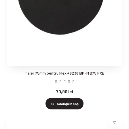
Taler 75mm pentru Flex 492361BP-M D75 PXE
70,90 lei
Adaugă în coş