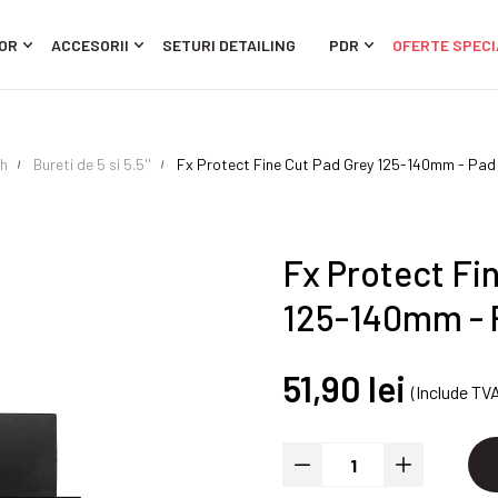
OR
ACCESORII
SETURI DETAILING
PDR
OFERTE SPECI
sh
Bureti de 5 si 5.5''
Fx Protect Fine Cut Pad Grey 125-140mm - Pad 
Fx Protect Fi
125-140mm - P
51,90 lei
(Include TV