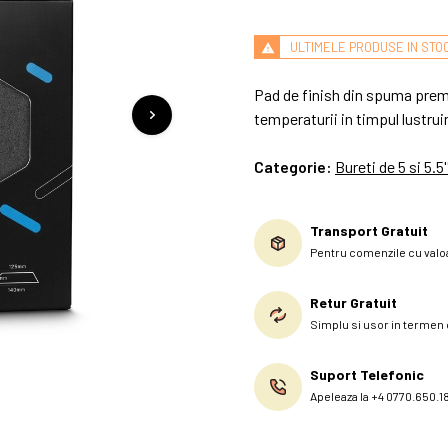
ULTIMELE PRODUSE IN STO
Pad de finish din spuma premi
temperaturii in timpul lustrui
Categorie:
Bureti de 5 si 5.5'
Transport Gratuit
Pentru comenzile cu valoa
Retur Gratuit
Simplu si usor in termen d
Suport Telefonic
Apeleaza la +4 0770.650.1