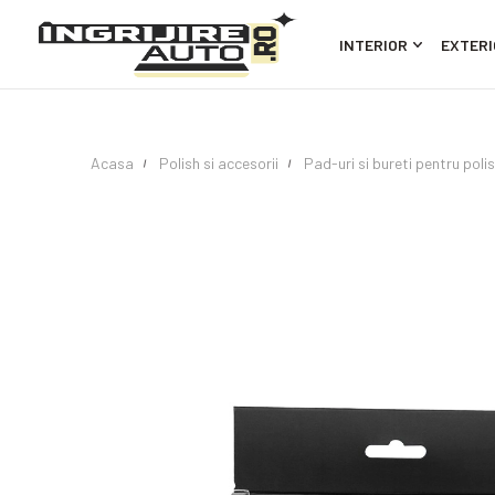
INTERIOR
EXTERI
Acasa
Polish si accesorii
Pad-uri si bureti pentru poli