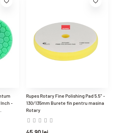
antum
Rupes Rotary Fine Polishing Pad 5.5" -
CarPro 5
 Inch -
130/135mm Burete fin pentru masina
Removal
.
Rotary
pad inde
45,90 lei
39,90 l