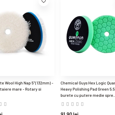
te Wool High Nap 5"(132mm) -
Chemical Guys Hex Logic Qu
taiere mare - Rotary si
Heavy Polishing Pad Green 5.5
burete cu putere medie spre..
ei
91,90 lei