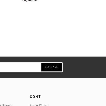
ABONARE
CONT
telefonic
Autentifica-te