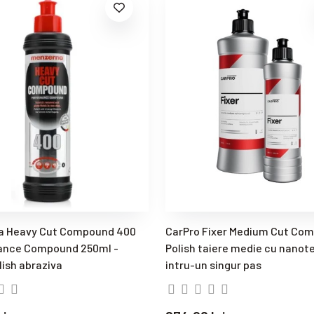
a Heavy Cut Compound 400
CarPro Fixer Medium Cut Co
ance Compound 250ml -
Polish taiere medie cu nanot
lish abraziva
intru-un singur pas