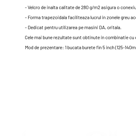
- Velcro de inalta calitate de 280 g/m2 asigura o conexi
- Forma trapezoidala faciliteaza lucrul in zonele greu ac
- Dedicat pentru utilizarea pe masini DA, oritala.
Cele mai bune rezultate sunt obtinute in combinatie c
Mod de prezentare: 1 bucata burete fin 5 inch (125-140
No customer reviews for the moment.
In stoc
2 Produse