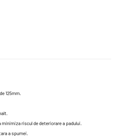
r de 125mm.
nalt.
a minimiza riscul de deteriorare a padului.
tara a spumei.