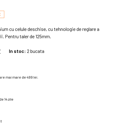
C
um cu celule deschise, cu tehnologie de reglare a
rii. Pentru taler de 125mm.
'
In stoc:
2 bucata
re mai mare de 499 lei.
e 14 zile
81