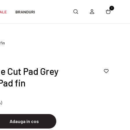
0
ALE
BRANDURI
fin
ne Cut Pad Grey
ad fin
A)
Adauga in cos