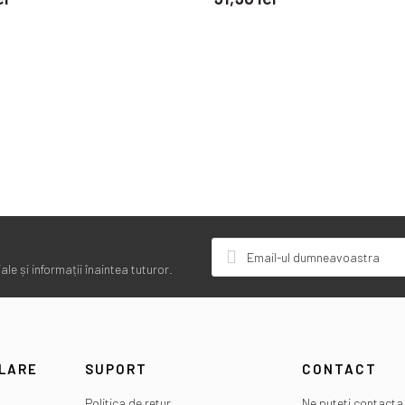
le și informații înaintea tuturor.
ULARE
SUPORT
CONTACT
Politica de retur
Ne puteti contacta 