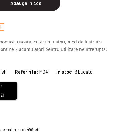
Adauga in cos
C
nomica, usoara, cu acumulatori, mod de lustruire
. Contine 2 acumulatori pentru utilizare neintrerupta.
lish
Referinta:
M04
In stoc:
3 bucata
EI
re mai mare de 499 lei.