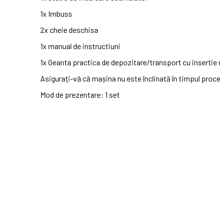
1x Imbuss
2x cheie deschisa
1x manual de instructiuni
1x Geanta practica de depozitare/transport cu insertie
Asigurați-vă că mașina nu este înclinată în timpul proce
Mod de prezentare: 1 set
No customer reviews for the moment.
Cod
M04
In stoc
3 Produse