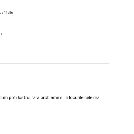
e 14 zile
81
um poti lustrui fara probleme si in locurile cele mai