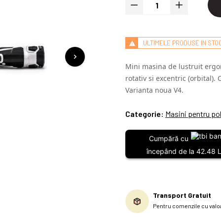
ULTIMELE PRODUSE IN STO
Mini masina de lustruit ergo
rotativ si excentric (orbital)
Varianta noua V4.
Categorie:
Masini pentru po
Cumpără cu
începând de la 42.48 L
Transport Gratuit
Pentru comenzile cu valoa