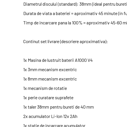
Diametrul discului (standard): 38mm (ideal pentru bureti
Durata de viata a bateriei = aproximativ 45 minute (in 
Timp de incarcare pana la 100% = aproximativ 45-60 m
Continut set livrare (descriere aproximativa):
1x Masina de lustruit baterii A1000 V4
1x 3mm mecanism excentric
1x 8mm mecanism excentric
1x mecanism de rotatie
1x perie curatare suprafete
1x taler 38mm pentru bureti de 40 mm
2x acumulator Li-Ion 12v 2Ah
1x statie de incarcare acumulator