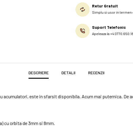
Retur Gratuit
Simplu si usor in termen d
Suport Telefonic
Apeleaza la +4 0770.650.1
DESCRIERE
DETALII
RECENZII
cu acumulatori, este in sfarsit disponibila. Acum mai puternica. De ac
la) cu orbita de 3mm si 8mm.