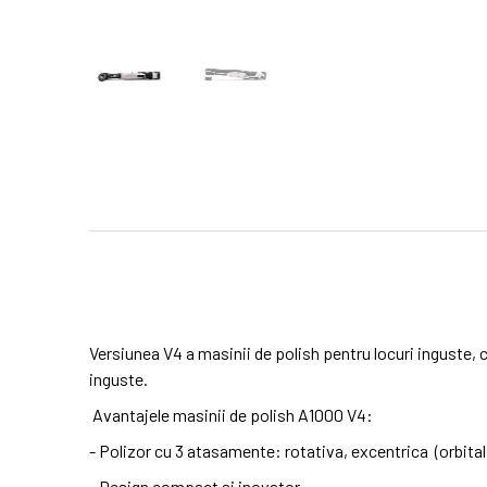
Versiunea V4 a masinii de polish pentru locuri inguste, 
inguste.
Avantajele masinii de polish A1000 V4:
- Polizor cu 3 atasamente: rotativa, excentrica (orbita
- Design compact si inovator