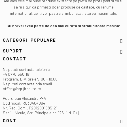
Am ales cele mai bune produse existente pe piata de profil pentru ca tu
sa fii sigur ca primesti doar produse de calitate, cu renume
international, ce iti vor pastra si imbunatati starea masinii tale.
Cu noi vei avea parte de cea mai curata si stralucitoare masina!
CATEGORII POPULARE
SUPORT
CONTACT
Ne puteti contacta telefonic
+4 0770.650.181
Program: L-V, orele 9:00 - 16.00
Ne puteti contacta prin email
office@ingrijireauto.ro
Pop E Ioan Alexandru PFA
Cod fiscal: RO30404094
Nr. Reg. Com.: F2012001985121
Sediu: Nicula, Str. Principala nr. 125, jud. Cluj
CONT