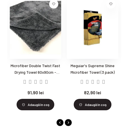
Microfiber Double Twist Fast
Meguiar's Supreme Shine
L
Drying Towel 60x90cm -
Microfiber Towel (3 pack)
1100gsm - Prosop uscare
auto din mirofibra
91,90 lei
82,90 lei
Adaugă în coş
Adaugă în coş