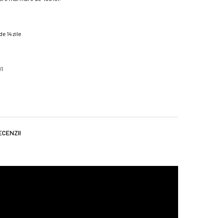
e 14 zile
81
ECENZII