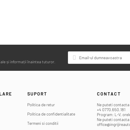
le și informații înaintea tuturor.
ULARE
SUPORT
CONTACT
Politica de retur
Ne puteti contacta 
+4 0770.650.181
Politica de confidentialitate
Program: L-V, orel
Ne puteti contacta 
Termeni si conditii
office@ingrijireaut