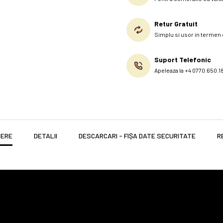
Retur Gratuit
Simplu si usor in termen d
Suport Telefonic
Apeleaza la +4 0770.650.1
IERE
DETALII
DESCARCARI - FIȘA DATE SECURITATE
R