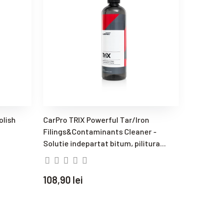
olish
CarPro TRIX Powerful Tar/Iron
CarPro 
Filings&Contaminants Cleaner -
Remover
Solutie indepartat bitum, pilitura...
si adeziv
108,90 lei
181,90 