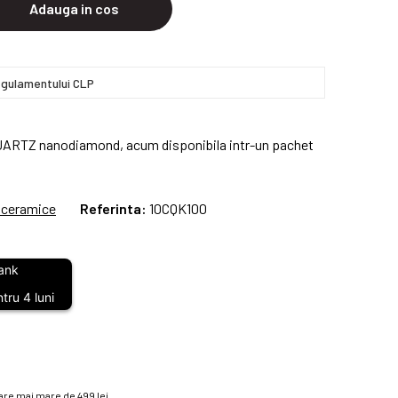
Adauga in cos
gulamentului CLP
UARTZ nanodiamond, acum disponibila intr-un pachet
i ceramice
Referinta:
10CQK100
tru 4 luni
re mai mare de 499 lei.