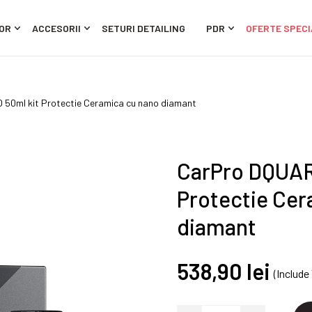
OR
ACCESORII
SETURI DETAILING
PDR
OFERTE SPECI
50ml kit Protectie Ceramica cu nano diamant
CarPro DQUAR
Protectie Cer
diamant
538,90 lei
(Include