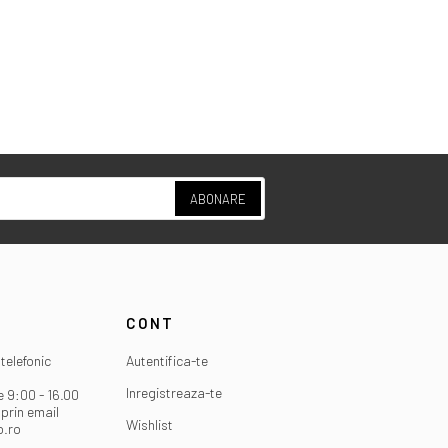
ABONARE
CONT
telefonic
Autentifica-te
Inregistreaza-te
e 9:00 - 16.00
prin email
Wishlist
o.ro