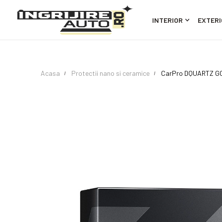
INTERIOR
EXTERI
Acasa
Protectii nano si ceramice
CarPro DQUARTZ GO 