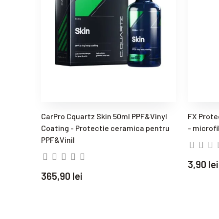
CarPro Cquartz Skin 50ml PPF&Vinyl
FX Prote
Coating - Protectie ceramica pentru
- microf
PPF&Vinil
3,90 lei
365,90 lei