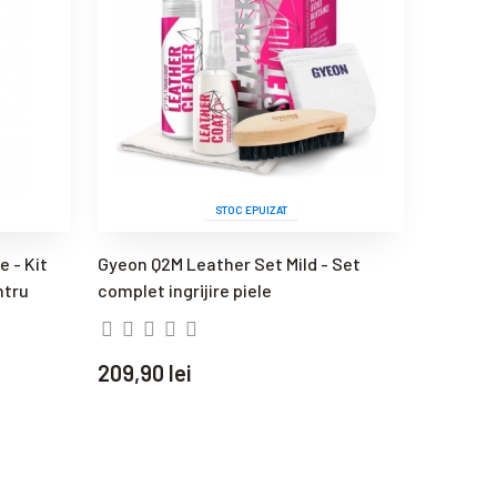
STOC EPUIZAT
 - Kit
Gyeon Q2M Leather Set Mild - Set
CarPro A
ntru
complet ingrijire piele
protect
209,90 lei
15,90 l