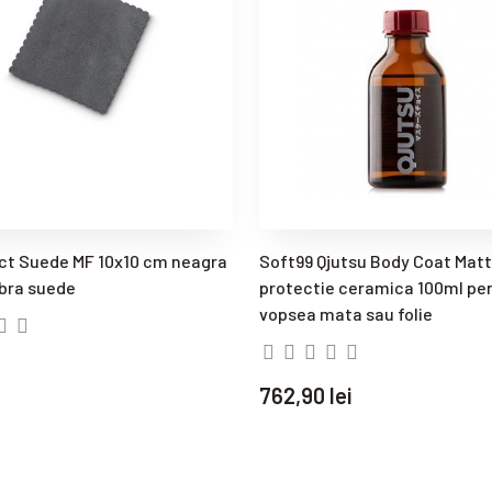
ct Suede MF 10x10 cm neagra
Soft99 Qjutsu Body Coat Matte
ibra suede
protectie ceramica 100ml pe
vopsea mata sau folie
762,90 lei