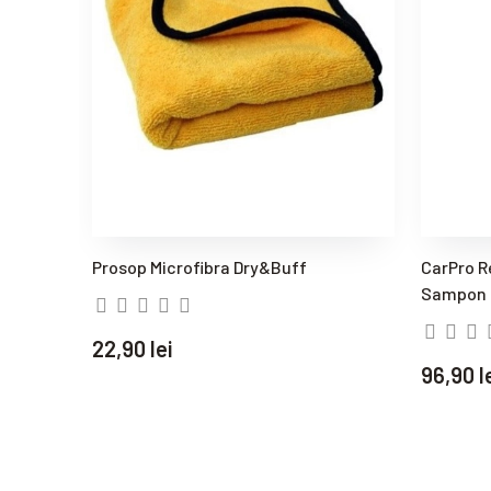
Prosop Microfibra Dry&Buff
CarPro R
Sampon 
22,90 lei
96,90 l