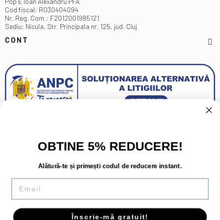
Pop E Ioan Alexandru PFA
Cod fiscal: RO30404094
Nr. Reg. Com.: F2012001985121
Sediu: Nicula, Str. Principala nr. 125, jud. Cluj
CONT
OBTINE 5% REDUCERE!
Alătură-te și primești codul de reducere instant.
Email
Înscrie-mă gratuit!