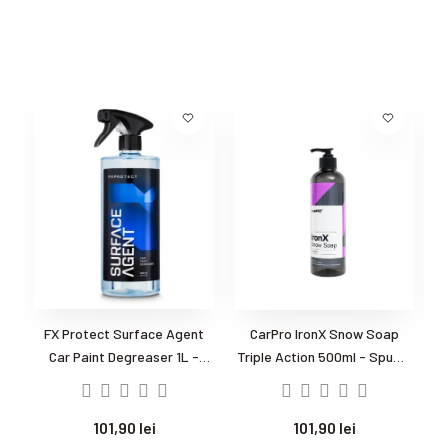
FX Protect Surface Agent
CarPro IronX Snow Soap
S
Car Paint Degreaser 1L -
Triple Action 500ml - Spuma
L
Degresant auto
prespalare, sampon,
degresant, curatator...
101,90 lei
101,90 lei