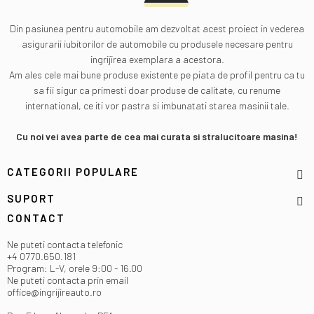
Din pasiunea pentru automobile am dezvoltat acest proiect in vederea
asigurarii iubitorilor de automobile cu produsele necesare pentru
ingrijirea exemplara a acestora.
Am ales cele mai bune produse existente pe piata de profil pentru ca tu
sa fii sigur ca primesti doar produse de calitate, cu renume
international, ce iti vor pastra si imbunatati starea masinii tale.
Cu noi vei avea parte de cea mai curata si stralucitoare masina!
CATEGORII POPULARE
SUPORT
CONTACT
Ne puteti contacta telefonic
+4 0770.650.181
Program: L-V, orele 9:00 - 16.00
Ne puteti contacta prin email
office@ingrijireauto.ro