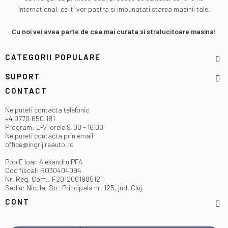
international, ce iti vor pastra si imbunatati starea masinii tale.
Cu noi vei avea parte de cea mai curata si stralucitoare masina!
CATEGORII POPULARE
SUPORT
CONTACT
Ne puteti contacta telefonic
+4 0770.650.181
Program: L-V, orele 9:00 - 16.00
Ne puteti contacta prin email
office@ingrijireauto.ro
Pop E Ioan Alexandru PFA
Cod fiscal: RO30404094
Nr. Reg. Com.: F2012001985121
Sediu: Nicula, Str. Principala nr. 125, jud. Cluj
CONT