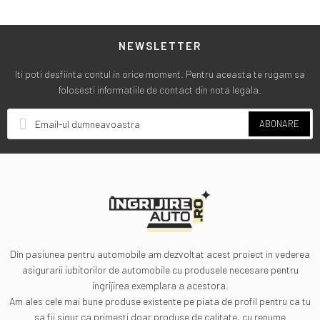
NEWSLETTER
Iti poti desfiinta contul in orice moment. Pentru aceasta te rugam sa
folosesti informatiile de contact din nota legala.
ABONARE
Din pasiunea pentru automobile am dezvoltat acest proiect in vederea
asigurarii iubitorilor de automobile cu produsele necesare pentru
ingrijirea exemplara a acestora.
Am ales cele mai bune produse existente pe piata de profil pentru ca tu
sa fii sigur ca primesti doar produse de calitate, cu renume