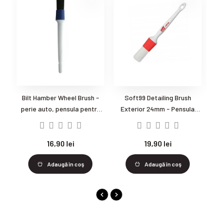
Bilt Hamber Wheel Brush -
Soft99 Detailing Brush
perie auto, pensula pentru
Exterior 24mm - Pensula
B
detailing exterior
pentru detailing exterior
16,90 lei
19,90 lei
5
Adaugă în coş
Adaugă în coş