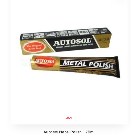
-15%
Autosol Metal Polish - 75ml
Ki