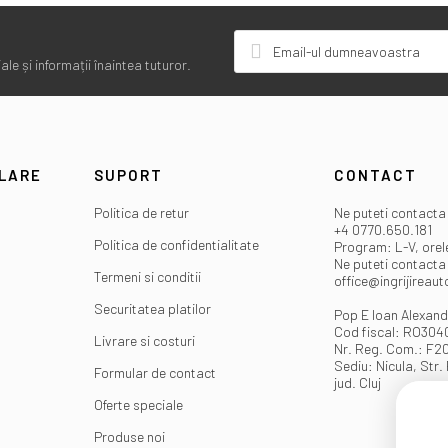
le și informații înaintea tuturor.
ULARE
SUPORT
CONTACT
Politica de retur
Ne puteti contacta 
+4 0770.650.181
Politica de confidentialitate
Program: L-V, orel
Ne puteti contacta 
Termeni si conditii
office@ingrijireaut
Securitatea platilor
Pop E Ioan Alexand
Cod fiscal: RO30
Livrare si costuri
Nr. Reg. Com.: F2
Sediu: Nicula, Str. 
Formular de contact
jud. Cluj
Oferte speciale
Produse noi