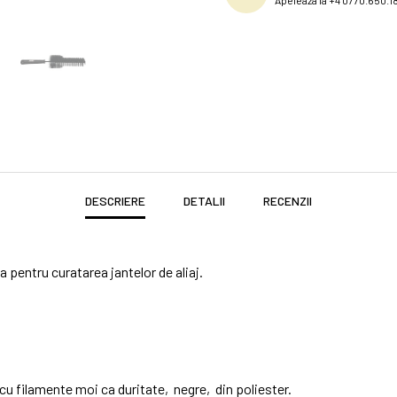
Apeleaza la +4 0770.650.1
DESCRIERE
DETALII
RECENZII
 pentru curatarea jantelor de aliaj.
cu filamente moi ca duritate, negre, din poliester.