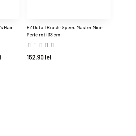
s Hair
EZ Detail Brush-Speed Master Mini-
Bilt Ham
Perie roti 33 cm
pensula 
i
152,90 lei
16,90 l