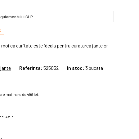
gulamentului CLP
C
 moi ca duritate este ideala pentru curatarea jantelor
 jante
Referinta:
525052
In stoc:
3 bucata
re mai mare de 499 lei.
e 14 zile