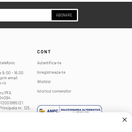
ABONARE
CONT
telefonic
Autentifica-te
Inregistreaza-te
e 9:00 - 16.00
prin email
Wishlist
o.ro
Istoricul comenzilor
ru PFA
404094
012001985121
Principala nr. 125,