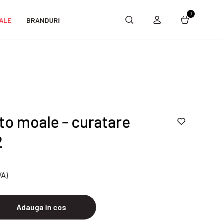
0
ALE
BRANDURI
to moale - curatare
2
VA)
Adauga in cos