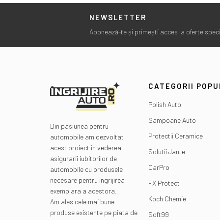
NEWSLETTER
Abonează-te și primești acces la oferte specia
CATEGORII POP
Polish Auto
Sampoane Auto
Din pasiunea pentru
Protectii Ceramice
automobile am dezvoltat
acest proiect in vederea
Solutii Jante
asigurarii iubitorilor de
CarPro
automobile cu produsele
necesare pentru ingrijirea
FX Protect
exemplara a acestora.
Koch Chemie
Am ales cele mai bune
produse existente pe piata de
Soft99