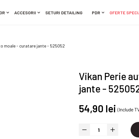
OR
ACCESORII
SETURI DETAILING
PDR
OFERTE SPECI
to moale - curatare jante - 525052
Vikan Perie au
jante - 52505
54,90 lei
(Include T