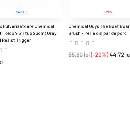
PACHET
-20%
x Pulverizatoare Chemical
Chemical Guys The Goat Boar'
t Tolco 9.5" (tub 23cm) Gray
Brush - Perie din par de porc
 Resist Trigger
55,90 lei
-20%
44,72 le
ei