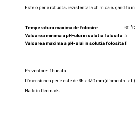
Este o perie robusta, rezistenta la chimicale, gandita ini
Temperatura maxima de folosire
60 °C
Valoarea minima a pH-ului in solutia folosita
3
Valoarea maxima a pH-ului in solutia folosita
11
Prezentare: 1 bucata
Dimensiunea perie este de 65 x 330 mm (diamentru x L)
Made in Denmark.
No customer reviews for the moment.
Cod
525052
In stoc
3 Produse