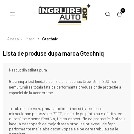
0
Acasa
Marci
Gtechniq
Lista de produse dupa marca Gtechniq
Nascut din stiinta pura
Gtechniq a fost fondata de fizicianul cuantic Drew Gill in 2001, din
nemultumirea totala fata de performanta produselor de protectie a
vopselei de la acea vreme.
Totul, de la ceara, pana la polimeri noi si tratamente
miraculoase pe baza de PTFE, nimic de pe piata nu a oferit vreo
durabilitate semnificativa, fie ca aspect, fie ca protectie. Mai rau
inca, a descoperit ca majoritatea produselor aveau de fapt
performante mai slabe decat vopselele pe care trebuiau sa le
protejeze.