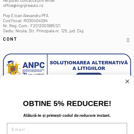
Ne puteti contacta prin email
office@ingrijireauto.ro
Pop E Ioan Alexandru PFA
Cod fiscal: RO30404094
Nr. Reg. Com.: F2012001985121
Sediu: Nicula, Str. Principala nr. 125, jud. Cluj
CONT
OBTINE 5% REDUCERE!
Alătură-te și primești codul de reducere instant.
Email