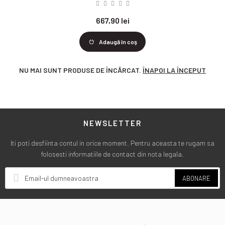
667,90 lei
Adaugă în coş
NU MAI SUNT PRODUSE DE ÎNCĂRCAT.
ÎNAPOI LA ÎNCEPUT
NEWSLETTER
Iti poti desfiinta contul in orice moment. Pentru aceasta te rugam sa
folosesti informatiile de contact din nota legala.
ABONARE