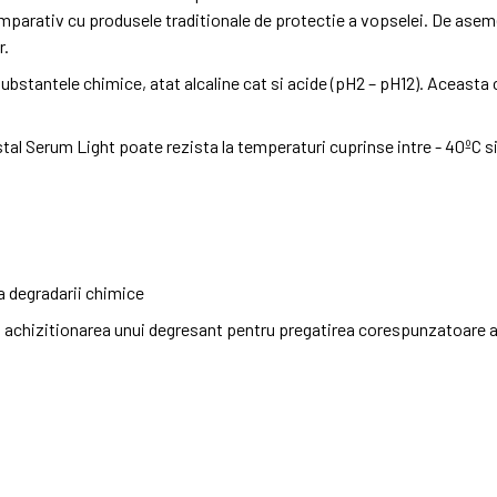
parativ cu produsele traditionale de protectie a vopselei. De aseme
r.
substantele chimice, atat alcaline cat si acide (pH2 – pH12). Aceasta
tal Serum Light poate rezista la temperaturi cuprinse intre - 40ºC s
 a degradarii chimice
achizitionarea unui degresant pentru pregatirea corespunzatoare a