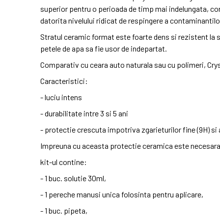
superior pentru o perioada de timp mai indelungata, com
datorita nivelului ridicat de respingere a contaminantilo
Stratul ceramic format este foarte dens si rezistent la 
petele de apa sa fie usor de indepartat.
Comparativ cu ceara auto naturala sau cu polimeri, Crys
Caracteristici:
- luciu intens
- durabilitate intre 3 si 5 ani
- protectie crescuta impotriva zgarieturilor fine (9H) si
Impreuna cu aceasta protectie ceramica este necesara 
kit-ul contine:
- 1 buc. solutie 30ml,
- 1 pereche manusi unica folosinta pentru aplicare,
- 1 buc. pipeta,