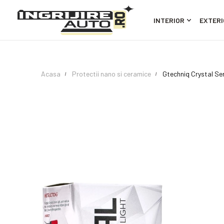
INTERIOR
EXTERI
Acasa
Protectii nano si ceramice
Gtechniq Crystal Se