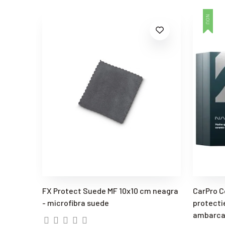
NOU
RAPHENE
FX Protect Suede MF 10x10 cm neagra
CarPro C
- microfibra suede
protecti
ambarcat