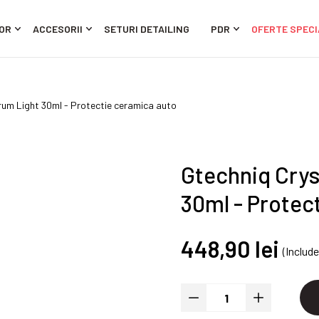
OR
ACCESORII
SETURI DETAILING
PDR
OFERTE SPECI
rum Light 30ml - Protectie ceramica auto
Gtechniq Crys
30ml - Protec
448,90 lei
(Includ