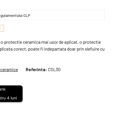
gulamentului CLP
C
o protectie ceramica mai usor de aplicat, o protectie
licata corect, poate fi indepartata doar prin slefuire cu
i ceramice
Referinta:
CSL30
ru 4 luni