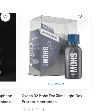
STOC EPUIZAT
raphene
Gyeon Q2 Mohs Evo 30ml Light Box -
amica cu
Protectie ceramica