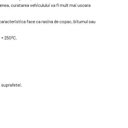
nea, curatarea vehiculului va fi mult mai usoara
 caracteristica face ca rasina de copac, bitumul sau
i + 250ºC.
 suprafetei.