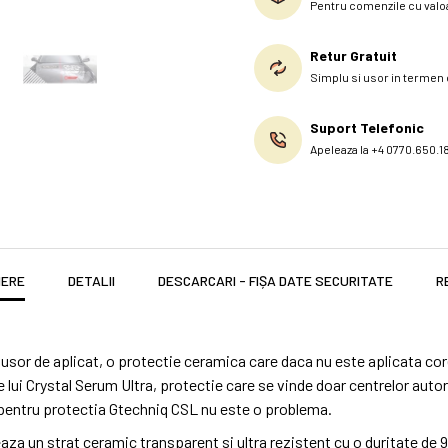
Pentru comenzile cu valoa
Retur Gratuit
Simplu si usor in termen d
Suport Telefonic
Apeleaza la +4 0770.650.1
IERE
DETALII
DESCARCARI - FIȘA DATE SECURITATE
R
sor de aplicat, o protectie ceramica care daca nu este aplicata core
ui Crystal Serum Ultra, protectie care se vinde doar centrelor autori
pentru protectia Gtechniq CSL nu este o problema.
 un strat ceramic transparent si ultra rezistent cu o duritate de 9H.