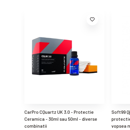
CarPro CQuartz UK 3.0 - Protectie
Soft99 Q
Ceramica - 30ml sau 50ml - diverse
protecti
combinatii
vopsea m