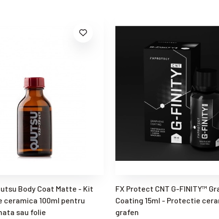
jutsu Body Coat Matte - Kit
FX Protect CNT G-FINITY™ G
e ceramica 100ml pentru
Coating 15ml - Protectie cer
ata sau folie
grafen