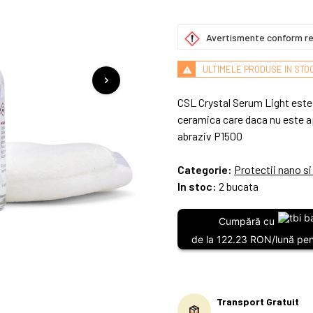
Avertismente conform re
ULTIMELE PRODUSE IN STO
CSL Crystal Serum Light este 
ceramica care daca nu este ap
abraziv P1500
Categorie:
Protectii nano s
In stoc:
2 bucata
Cumpără cu
de la 122.23 RON/lună pent
Transport Gratuit