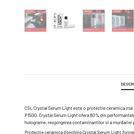
DESCR
CSL Crystal Serum Light este o protectie ceramica mai u
P1500. Crystal Serum Light ofera 80% din performantele l
holograme, respingerea contaminantilor si a murdariei 
Protectie ceramica Gtechniq Crystal Serum Light formeaza