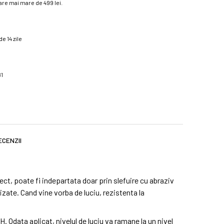
re mai mare de 499 lei.
e 14 zile
81
ECENZII
ct, poate fi indepartata doar prin slefuire cu abraziv
zate. Cand vine vorba de luciu, rezistenta la
 Odata aplicat, nivelul de luciu va ramane la un nivel