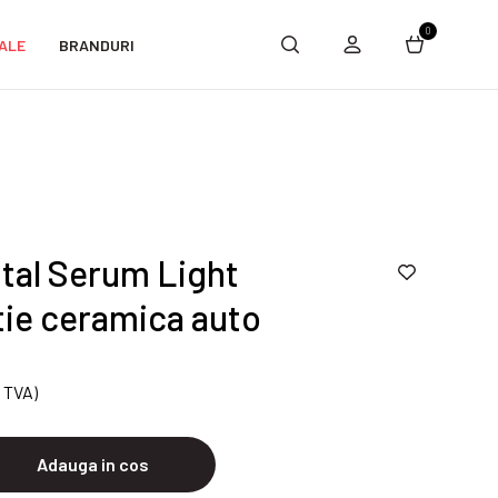
0
ALE
BRANDURI
tal Serum Light
tie ceramica auto
e TVA)
Adauga in cos