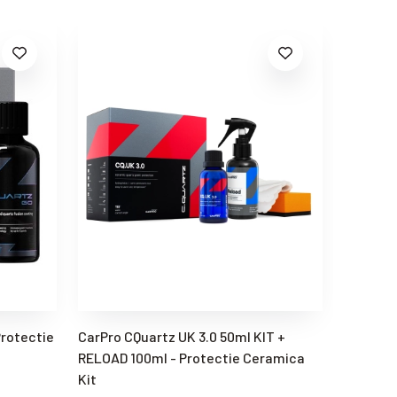
Protectie
CarPro CQuartz UK 3.0 50ml KIT +
Gyeon Q2
RELOAD 100ml - Protectie Ceramica
complet 
Kit