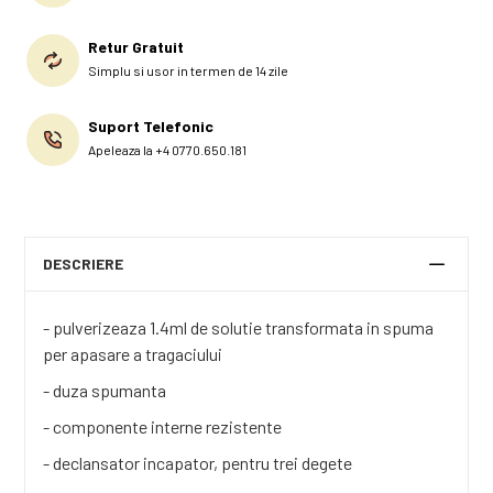
Retur Gratuit
Simplu si usor in termen de 14 zile
Suport Telefonic
Apeleaza la +4 0770.650.181
DESCRIERE
- pulverizeaza 1.4ml de solutie transformata in spuma
per apasare a tragaciului
- duza spumanta
- componente interne rezistente
- declansator incapator, pentru trei degete