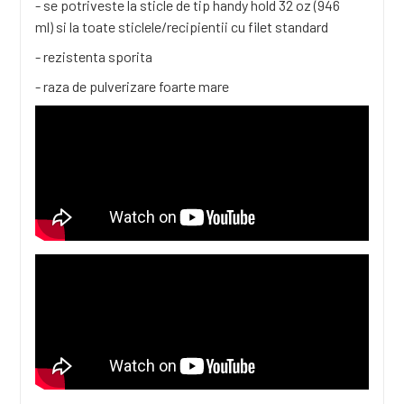
- se potriveste la sticle de tip
handy hold 32 oz (946
ml)
si la toate
sticlele/recipientii
cu filet standard
- rezistenta sporita
- raza de pulverizare foarte mare