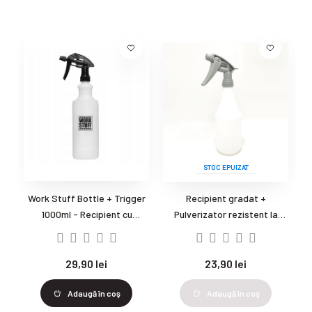
STOC EPUIZAT
Work Stuff Bottle + Trigger
Recipient gradat +
1000ml - Recipient cu
Pulverizator rezistent la
pulverizator inclus
chimicale - Trigger Bottles
700ml Chemical Resistant
29,90 lei
23,90 lei
Adaugă în coş
Adaugă în coş