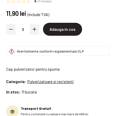
5
/ (
1 review
)
11,90 lei
(Include TVA)
Adauga in cos
Avertismente conform regulamentului CLP
Cap pulverizator pentru spuma
Categorie:
Pulverizatoare si recipienti
In stoc:
11 bucata
Transport Gratuit
Pentru comenzile cu valoare mai mare de 499 lei.