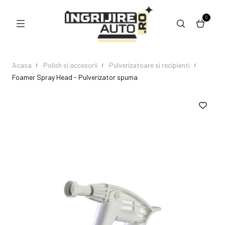
0
Acasa
Polish si accesorii
Pulverizatoare si recipienti
Foamer Spray Head - Pulverizator spuma