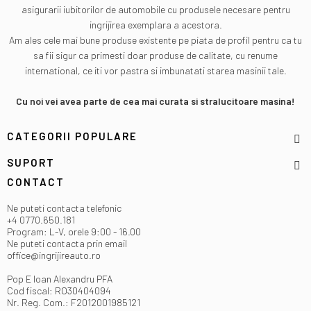
asigurarii iubitorilor de automobile cu produsele necesare pentru
ingrijirea exemplara a acestora.
Am ales cele mai bune produse existente pe piata de profil pentru ca tu
sa fii sigur ca primesti doar produse de calitate, cu renume
international, ce iti vor pastra si imbunatati starea masinii tale.
Cu noi vei avea parte de cea mai curata si stralucitoare masina!
CATEGORII POPULARE
SUPORT
CONTACT
Ne puteti contacta telefonic
+4 0770.650.181
Program: L-V, orele 9:00 - 16.00
Ne puteti contacta prin email
office@ingrijireauto.ro
Pop E Ioan Alexandru PFA
Cod fiscal: RO30404094
Nr. Reg. Com.: F2012001985121